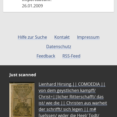
26.01.2009
Hilfe zur Suche
Kontakt
Impressum
Datenschutz
Feedback
RSS-Feed
Just scanned
Lienhard Hirsing.|| COMOEDIA ||
von dem geystlichen kampff/
Christ=||licher Ritterschafft/ das
ist/ wie die || Christen aus warheit
der schrifft/ sich legen || m#
[ue]ssen/ wider die Heel/ Todt/