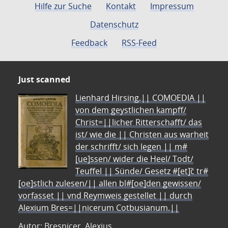
Hilfe zur Suche
Kontakt
Impressum
Datenschutz
Feedback
RSS-Feed
Just scanned
Lienhard Hirsing.|| COMOEDIA ||
von dem geystlichen kampff/
Christ=||licher Ritterschafft/ das
ist/ wie die || Christen aus warheit
der schrifft/ sich legen || m#
[ue]ssen/ wider die Heel/ Todt/
Teuffel || Sünde/ Gesetz #[et]c̃ tr#
[oe]stlich zulesen/|| allen bl#[oe]den gewissen/
vorfasset || vnd Reymweis gestellet || durch
Alexium Bres=||nicerum Cotbusianum.||
Autor: Bresnicer, Alexius