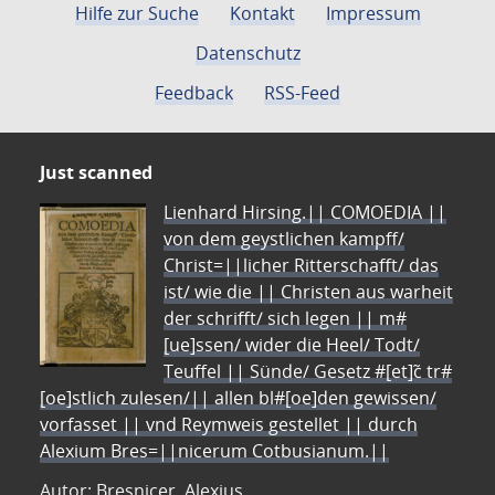
Hilfe zur Suche
Kontakt
Impressum
Datenschutz
Feedback
RSS-Feed
Just scanned
Lienhard Hirsing.|| COMOEDIA ||
von dem geystlichen kampff/
Christ=||licher Ritterschafft/ das
ist/ wie die || Christen aus warheit
der schrifft/ sich legen || m#
[ue]ssen/ wider die Heel/ Todt/
Teuffel || Sünde/ Gesetz #[et]c̃ tr#
[oe]stlich zulesen/|| allen bl#[oe]den gewissen/
vorfasset || vnd Reymweis gestellet || durch
Alexium Bres=||nicerum Cotbusianum.||
Autor: Bresnicer, Alexius