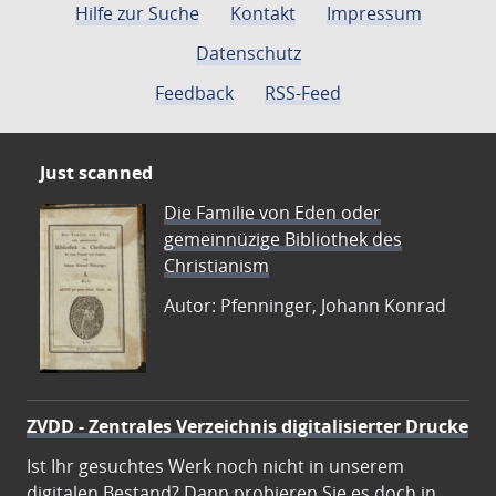
Hilfe zur Suche
Kontakt
Impressum
Datenschutz
Feedback
RSS-Feed
Just scanned
Die Familie von Eden oder
gemeinnüzige Bibliothek des
Christianism
Autor: Pfenninger, Johann Konrad
ZVDD - Zentrales Verzeichnis digitalisierter Drucke
Ist Ihr gesuchtes Werk noch nicht in unserem
digitalen Bestand? Dann probieren Sie es doch in