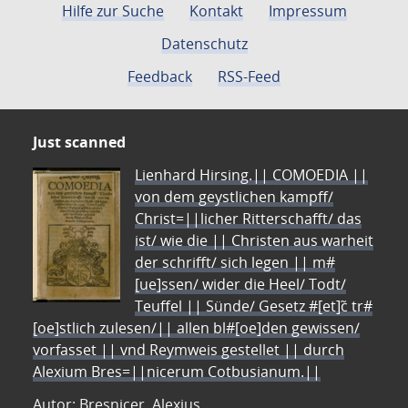
Hilfe zur Suche
Kontakt
Impressum
Datenschutz
Feedback
RSS-Feed
Just scanned
Lienhard Hirsing.|| COMOEDIA ||
von dem geystlichen kampff/
Christ=||licher Ritterschafft/ das
ist/ wie die || Christen aus warheit
der schrifft/ sich legen || m#
[ue]ssen/ wider die Heel/ Todt/
Teuffel || Sünde/ Gesetz #[et]c̃ tr#
[oe]stlich zulesen/|| allen bl#[oe]den gewissen/
vorfasset || vnd Reymweis gestellet || durch
Alexium Bres=||nicerum Cotbusianum.||
Autor: Bresnicer, Alexius