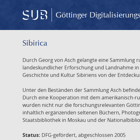
Göttinger Digitalisierun
Sibirica
Durch Georg von Asch gelangte eine Sammlung rus
landeskundlicher Erforschung und Landnahme in Ru
Geschichte und Kultur Sibiriens von der Entdecku
Unter den Beständen der Sammlung Asch befinden 
Durch eine Kooperation mit dem amerikanisch-russ
wurden nicht nur die forschungsrelevanten Götti
inhaltlich ergänzenden seltenen Büchern, Photog
Staatsbibliothek in Moskau und der Nationalbibli
Status:
DFG-gefördert, abgeschlossen 2005