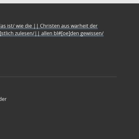
s ist/ wie die || Christen aus warheit der
e]stlich zulesen/|| allen bl#[oe]den gewissen/
der