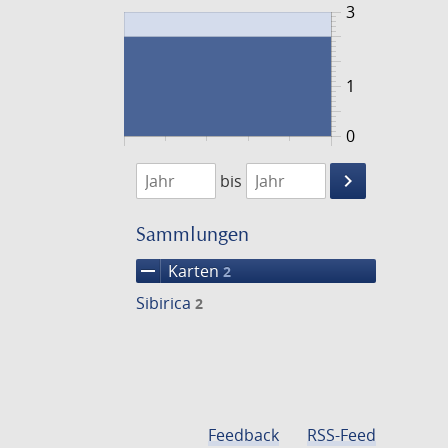
3
1
0
1779
1780
keyboard_arrow_right
bis
Suche
einschränke
Sammlungen
remove
Karten
2
Sibirica
2
Feedback
RSS-Feed