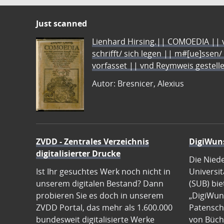
Just scanned
Lienhard Hirsing.|| COMOEDIA || vo
schrifft/ sich legen || m#[ue]ssen/
vorfasset || vnd Reymweis gestel
Autor: Bresnicer, Alexius
ZVDD - Zentrales Verzeichnis
DigiWun
digitalisierter Drucke
Die Nied
Ist Ihr gesuchtes Werk noch nicht in
Universit
unserem digitalen Bestand? Dann
(SUB) bie
probieren Sie es doch in unserem
„DigiWun
ZVDD Portal, das mehr als 1.600.000
Patenscha
bundesweit digitalisierte Werke
von Büch