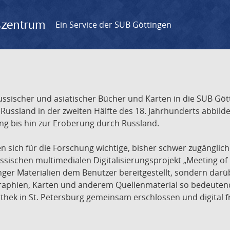
gszentrum
Ein Service der SUB Göttingen
sischer und asiatischer Bücher und Karten in die SUB Gött
ssland in der zweiten Hälfte des 18. Jahrhunderts abbilde
ng bis hin zur Eroberung durch Russland.
sich für die Forschung wichtige, bisher schwer zugänglic
ischen multimedialen Digitalisierungsprojekt „Meeting of 
nger Materialien dem Benutzer bereitgestellt, sondern dar
raphien, Karten und anderem Quellenmaterial so bedeutende
othek in St. Petersburg gemeinsam erschlossen und digital 