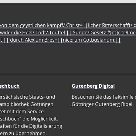
n dem geystlichen kampff/ Christ=||licher Ritterschafft/ da
 wider die Heel/ Todt/ Teuffel || Sünde/ Gesetz #[et]c̃ tr#[o
let || durch Alexium Bres=||nicerum Cotbusianum.||
schbuch
Gutenberg Digital
ersächsische Staats- und
Besuchen Sie das Faksimile 
ätsbibliothek Göttingen
Göttinger Gutenberg Bibel.
tet mit dem Service
schbuch” die Möglichkeit,
ften für die Digitalisierung
ern zu übernehmen.