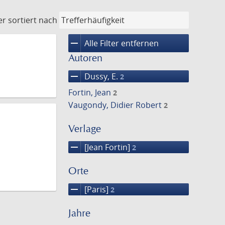
er
sortiert nach
remove
Alle Filter entfernen
Autoren
remove
Dussy, E.
2
Fortin, Jean
2
Vaugondy, Didier Robert
2
Verlage
remove
[Jean Fortin]
2
Orte
remove
[Paris]
2
Jahre