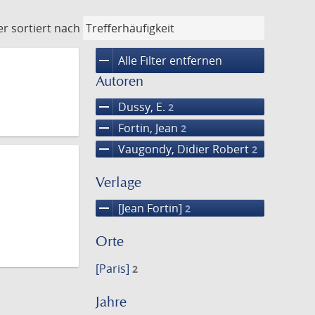
er
sortiert nach
remove
Alle Filter entfernen
Autoren
remove
Dussy, E.
2
remove
Fortin, Jean
2
remove
Vaugondy, Didier Robert
2
Verlage
remove
[Jean Fortin]
2
Orte
[Paris]
2
Jahre