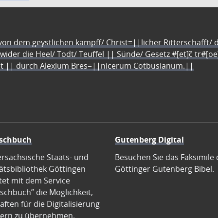
n dem geystlichen kampff/ Christ=||licher Ritterschafft/ da
 wider die Heel/ Todt/ Teuffel || Sünde/ Gesetz #[et]c̃ tr#[o
let || durch Alexium Bres=||nicerum Cotbusianum.||
schbuch
Gutenberg Digital
ersächsische Staats- und
Besuchen Sie das Faksimile 
ätsbibliothek Göttingen
Göttinger Gutenberg Bibel.
tet mit dem Service
schbuch” die Möglichkeit,
ften für die Digitalisierung
ern zu übernehmen.