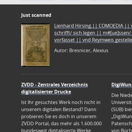
Just scanned
Lienhard Hirsing.|| COMOEDIA || vo
schrifft/ sich legen || m#[ue]ssen/
vorfasset || vnd Reymweis gestel
Autor: Bresnicer, Alexius
ZVDD - Zentrales Verzeichnis
DigiWun
digitalisierter Drucke
Die Nied
Ist Ihr gesuchtes Werk noch nicht in
Universit
unserem digitalen Bestand? Dann
(SUB) bie
probieren Sie es doch in unserem
„DigiWun
ZVDD Portal, das mehr als 1.600.000
Patenscha
bundesweit digitalisierte Werke
von Büch