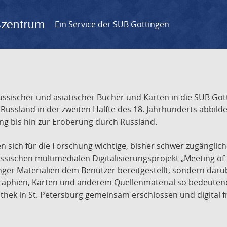
gszentrum
Ein Service der SUB Göttingen
sischer und asiatischer Bücher und Karten in die SUB Gött
ssland in der zweiten Hälfte des 18. Jahrhunderts abbilde
ng bis hin zur Eroberung durch Russland.
sich für die Forschung wichtige, bisher schwer zugänglic
ischen multimedialen Digitalisierungsprojekt „Meeting of 
nger Materialien dem Benutzer bereitgestellt, sondern dar
raphien, Karten und anderem Quellenmaterial so bedeutende
othek in St. Petersburg gemeinsam erschlossen und digital 