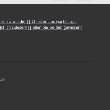
s ist/ wie die || Christen aus warheit der
e]stlich zulesen/|| allen bl#[oe]den gewissen/
der