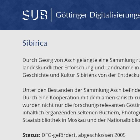
Göttinger Digitalisierun
Sibirica
Durch Georg von Asch gelangte eine Sammlung rus
landeskundlicher Erforschung und Landnahme in Ru
Geschichte und Kultur Sibiriens von der Entdecku
Unter den Beständen der Sammlung Asch befinden 
Durch eine Kooperation mit dem amerikanisch-russ
wurden nicht nur die forschungsrelevanten Götti
inhaltlich ergänzenden seltenen Büchern, Photog
Staatsbibliothek in Moskau und der Nationalbibli
Status:
DFG-gefördert, abgeschlossen 2005