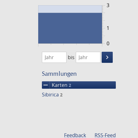
3
1
0
1779
1780
keyboard_arrow_right
bis
Suche
einschränke
Sammlungen
remove
Karten
2
Sibirica
2
Feedback
RSS-Feed