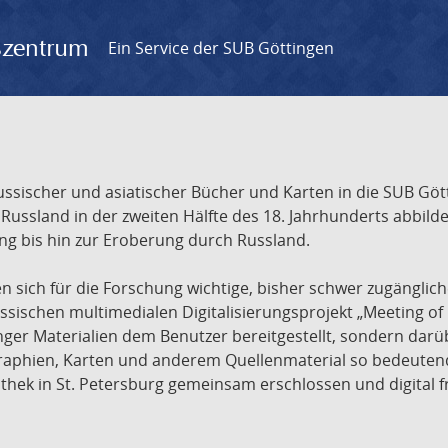
gszentrum
Ein Service der SUB Göttingen
sischer und asiatischer Bücher und Karten in die SUB Gött
ssland in der zweiten Hälfte des 18. Jahrhunderts abbilde
ng bis hin zur Eroberung durch Russland.
sich für die Forschung wichtige, bisher schwer zugänglic
ischen multimedialen Digitalisierungsprojekt „Meeting of 
nger Materialien dem Benutzer bereitgestellt, sondern dar
raphien, Karten und anderem Quellenmaterial so bedeutende
othek in St. Petersburg gemeinsam erschlossen und digital 