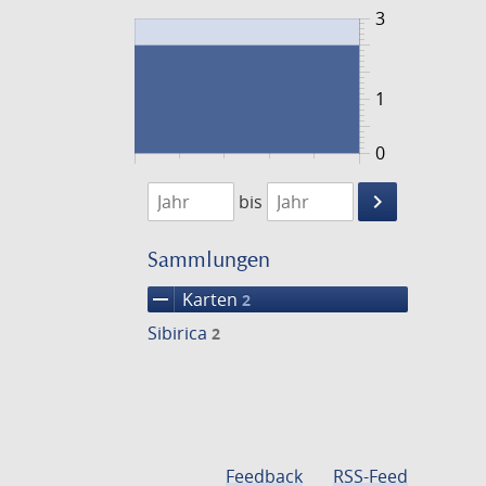
3
1
0
1779
1780
keyboard_arrow_right
bis
Suche
einschränke
Sammlungen
remove
Karten
2
Sibirica
2
Feedback
RSS-Feed