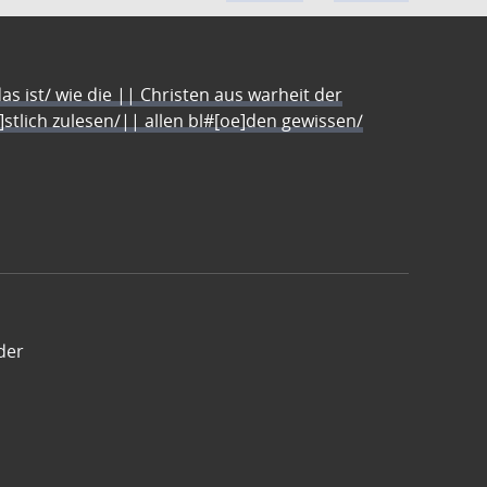
s ist/ wie die || Christen aus warheit der
e]stlich zulesen/|| allen bl#[oe]den gewissen/
der