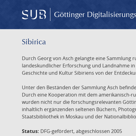
Göttinger Digitalisierun
Sibirica
Durch Georg von Asch gelangte eine Sammlung rus
landeskundlicher Erforschung und Landnahme in Ru
Geschichte und Kultur Sibiriens von der Entdecku
Unter den Beständen der Sammlung Asch befinden 
Durch eine Kooperation mit dem amerikanisch-russ
wurden nicht nur die forschungsrelevanten Götti
inhaltlich ergänzenden seltenen Büchern, Photog
Staatsbibliothek in Moskau und der Nationalbibli
Status:
DFG-gefördert, abgeschlossen 2005