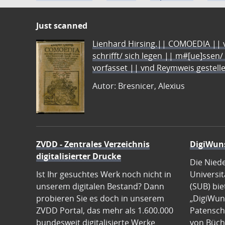
Just scanned
Lienhard Hirsing.|| COMOEDIA || vo
schrifft/ sich legen || m#[ue]ssen/
vorfasset || vnd Reymweis gestel
Autor: Bresnicer, Alexius
ZVDD - Zentrales Verzeichnis
DigiWun
digitalisierter Drucke
Die Nied
Ist Ihr gesuchtes Werk noch nicht in
Universit
unserem digitalen Bestand? Dann
(SUB) bie
probieren Sie es doch in unserem
„DigiWun
ZVDD Portal, das mehr als 1.600.000
Patenscha
bundesweit digitalisierte Werke
von Büch