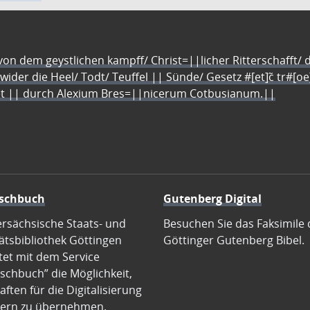
n dem geystlichen kampff/ Christ=||licher Ritterschafft/ da
 wider die Heel/ Todt/ Teuffel || Sünde/ Gesetz #[et]c̃ tr#[o
let || durch Alexium Bres=||nicerum Cotbusianum.||
schbuch
Gutenberg Digital
ersächsische Staats- und
Besuchen Sie das Faksimile 
ätsbibliothek Göttingen
Göttinger Gutenberg Bibel.
tet mit dem Service
schbuch” die Möglichkeit,
ften für die Digitalisierung
ern zu übernehmen.