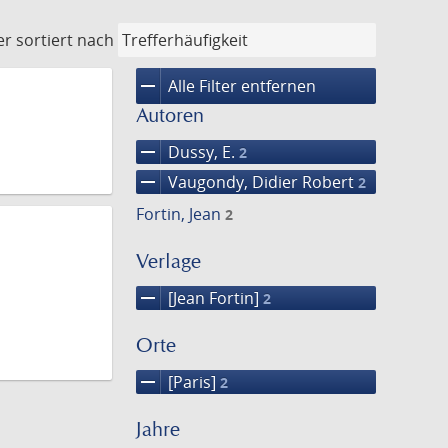
er
sortiert nach
remove
Alle Filter entfernen
Autoren
remove
Dussy, E.
2
remove
Vaugondy, Didier Robert
2
Fortin, Jean
2
Verlage
remove
[Jean Fortin]
2
Orte
remove
[Paris]
2
Jahre