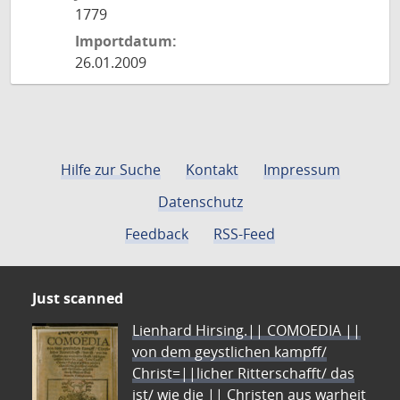
1779
Importdatum:
26.01.2009
Hilfe zur Suche
Kontakt
Impressum
Datenschutz
Feedback
RSS-Feed
Just scanned
Lienhard Hirsing.|| COMOEDIA ||
von dem geystlichen kampff/
Christ=||licher Ritterschafft/ das
ist/ wie die || Christen aus warheit