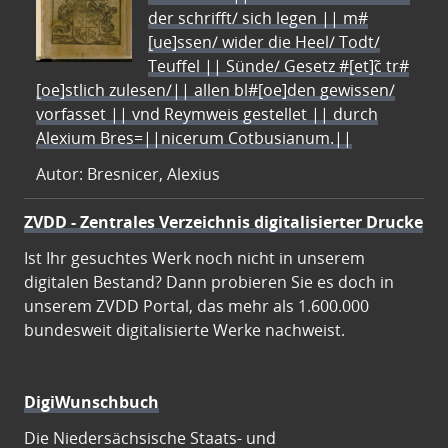
der schrifft/ sich legen || m#
[ue]ssen/ wider die Heel/ Todt/
Teuffel || Sünde/ Gesetz #[et]c̃ tr#
[oe]stlich zulesen/|| allen bl#[oe]den gewissen/
vorfasset || vnd Reymweis gestellet || durch
Alexium Bres=||nicerum Cotbusianum.||
Autor: Bresnicer, Alexius
ZVDD - Zentrales Verzeichnis digitalisierter Drucke
Ist Ihr gesuchtes Werk noch nicht in unserem
digitalen Bestand? Dann probieren Sie es doch in
unserem ZVDD Portal, das mehr als 1.600.000
bundesweit digitalisierte Werke nachweist.
DigiWunschbuch
Die Niedersächsische Staats- und