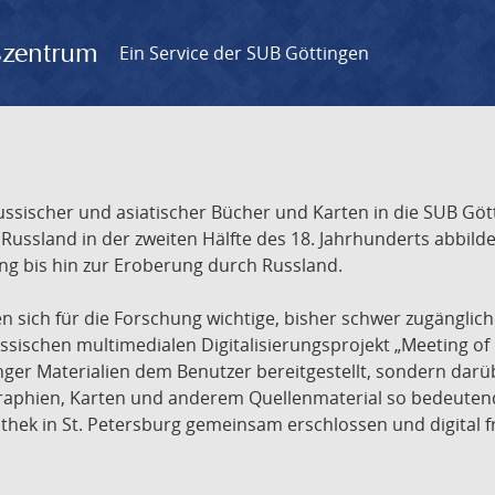
gszentrum
Ein Service der SUB Göttingen
sischer und asiatischer Bücher und Karten in die SUB Gött
ssland in der zweiten Hälfte des 18. Jahrhunderts abbilde
ng bis hin zur Eroberung durch Russland.
sich für die Forschung wichtige, bisher schwer zugänglic
ischen multimedialen Digitalisierungsprojekt „Meeting of 
nger Materialien dem Benutzer bereitgestellt, sondern dar
raphien, Karten und anderem Quellenmaterial so bedeutende
othek in St. Petersburg gemeinsam erschlossen und digital 