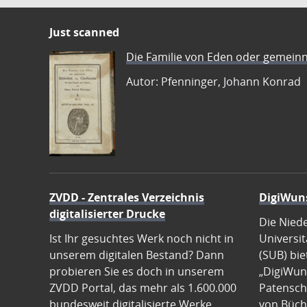
Just scanned
Die Familie von Eden oder gemeinn
Autor: Pfenninger, Johann Konrad
ZVDD - Zentrales Verzeichnis
DigiWun
digitalisierter Drucke
Die Nied
Ist Ihr gesuchtes Werk noch nicht in
Universit
unserem digitalen Bestand? Dann
(SUB) bie
probieren Sie es doch in unserem
„DigiWun
ZVDD Portal, das mehr als 1.600.000
Patenscha
bundesweit digitalisierte Werke
von Büch