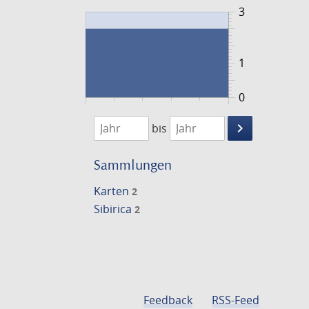
3
1
0
1779
1780
keyboard_arrow_right
bis
Suche
einschränke
Sammlungen
Karten
2
Sibirica
2
Feedback
RSS-Feed