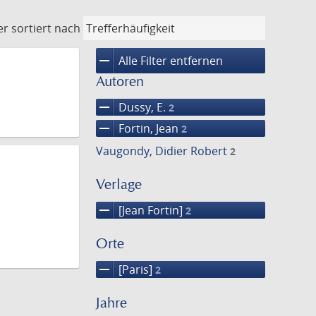
er
sortiert nach
remove
Alle Filter entfernen
Autoren
remove
Dussy, E.
2
remove
Fortin, Jean
2
Vaugondy, Didier Robert
2
Verlage
remove
[Jean Fortin]
2
Orte
remove
[Paris]
2
Jahre