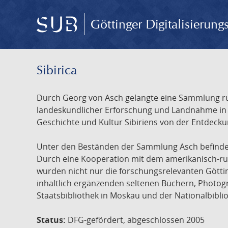
Göttinger Digitalisierun
Sibirica
Durch Georg von Asch gelangte eine Sammlung rus
landeskundlicher Erforschung und Landnahme in Ru
Geschichte und Kultur Sibiriens von der Entdecku
Unter den Beständen der Sammlung Asch befinden 
Durch eine Kooperation mit dem amerikanisch-russ
wurden nicht nur die forschungsrelevanten Götti
inhaltlich ergänzenden seltenen Büchern, Photog
Staatsbibliothek in Moskau und der Nationalbibli
Status:
DFG-gefördert, abgeschlossen 2005