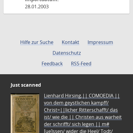
28.01.2003
Hilfe zur Suche
Kontakt
Impressum
Datenschutz
Feedback
RSS-Feed
Just scanned
Lienhard Hirsing.|| COMOEDIA ||
von dem geystlichen kampff/
Christ=||licher Ritterschafft/ das
ist/ wie die || Christen aus warheit
der schrifft/ sich legen || m#
[ue]ssen/ wider die Heel/ Todt/