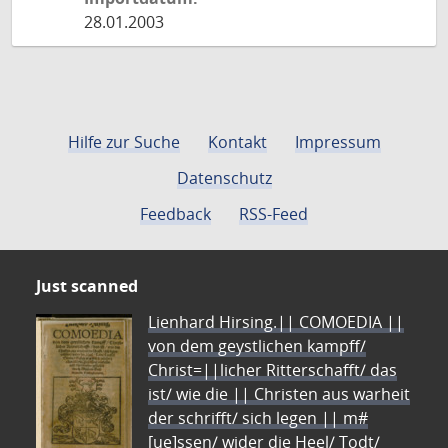
28.01.2003
Hilfe zur Suche
Kontakt
Impressum
Datenschutz
Feedback
RSS-Feed
Just scanned
Lienhard Hirsing.|| COMOEDIA ||
von dem geystlichen kampff/
Christ=||licher Ritterschafft/ das
ist/ wie die || Christen aus warheit
der schrifft/ sich legen || m#
[ue]ssen/ wider die Heel/ Todt/