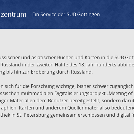
gszentrum
Ein Service der SUB Göttingen
sischer und asiatischer Bücher und Karten in die SUB Gött
ssland in der zweiten Hälfte des 18. Jahrhunderts abbilde
ng bis hin zur Eroberung durch Russland.
sich für die Forschung wichtige, bisher schwer zugänglic
ischen multimedialen Digitalisierungsprojekt „Meeting of 
nger Materialien dem Benutzer bereitgestellt, sondern dar
raphien, Karten und anderem Quellenmaterial so bedeutende
othek in St. Petersburg gemeinsam erschlossen und digital 