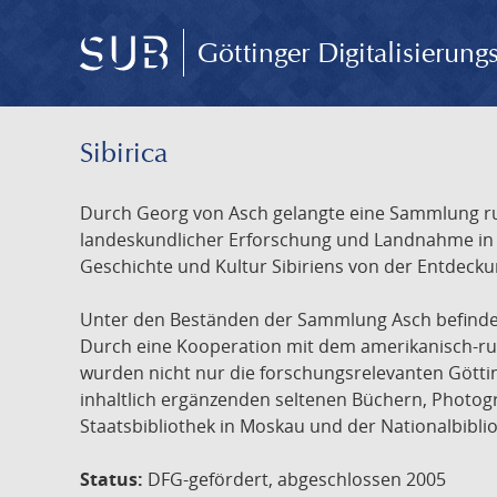
Göttinger Digitalisierun
Sibirica
Durch Georg von Asch gelangte eine Sammlung rus
landeskundlicher Erforschung und Landnahme in Ru
Geschichte und Kultur Sibiriens von der Entdecku
Unter den Beständen der Sammlung Asch befinden 
Durch eine Kooperation mit dem amerikanisch-russ
wurden nicht nur die forschungsrelevanten Götti
inhaltlich ergänzenden seltenen Büchern, Photog
Staatsbibliothek in Moskau und der Nationalbibli
Status:
DFG-gefördert, abgeschlossen 2005