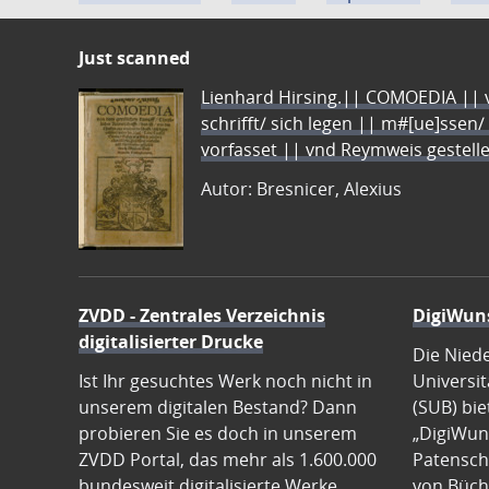
Just scanned
Lienhard Hirsing.|| COMOEDIA || vo
schrifft/ sich legen || m#[ue]ssen/
vorfasset || vnd Reymweis gestel
Autor: Bresnicer, Alexius
ZVDD - Zentrales Verzeichnis
DigiWun
digitalisierter Drucke
Die Nied
Ist Ihr gesuchtes Werk noch nicht in
Universit
unserem digitalen Bestand? Dann
(SUB) bie
probieren Sie es doch in unserem
„DigiWun
ZVDD Portal, das mehr als 1.600.000
Patenscha
bundesweit digitalisierte Werke
von Büch