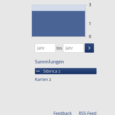
3
1
0
1821
1822
keyboard_arrow_right
bis
Suche
einschränke
Sammlungen
remove
Sibirica
2
Karten
2
Feedback
RSS-Feed