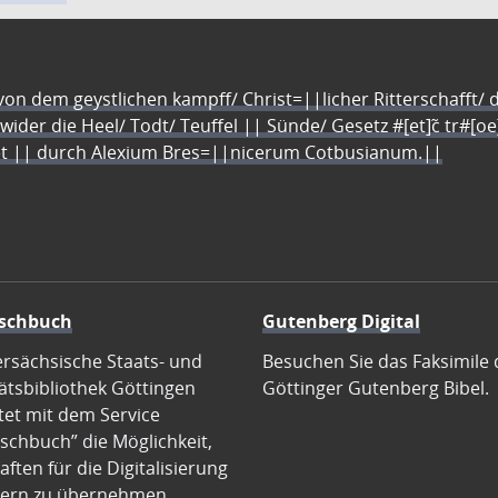
n dem geystlichen kampff/ Christ=||licher Ritterschafft/ da
 wider die Heel/ Todt/ Teuffel || Sünde/ Gesetz #[et]c̃ tr#[o
let || durch Alexium Bres=||nicerum Cotbusianum.||
schbuch
Gutenberg Digital
ersächsische Staats- und
Besuchen Sie das Faksimile 
ätsbibliothek Göttingen
Göttinger Gutenberg Bibel.
tet mit dem Service
schbuch” die Möglichkeit,
ften für die Digitalisierung
ern zu übernehmen.