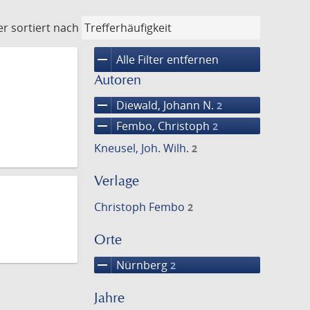
er
sortiert nach
remove
Alle Filter entfernen
Autoren
remove
Diewald, Johann N.
2
remove
Fembo, Christoph
2
Kneusel, Joh. Wilh.
2
Verlage
Christoph Fembo
2
Orte
remove
Nürnberg
2
Jahre