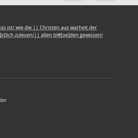
s ist/ wie die || Christen aus warheit der
e]stlich zulesen/|| allen bl#[oe]den gewissen/
der