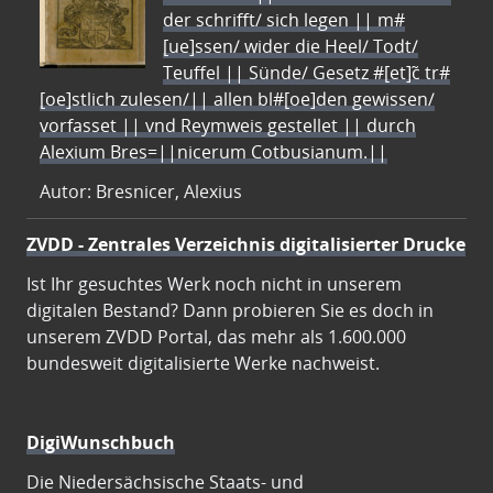
der schrifft/ sich legen || m#
[ue]ssen/ wider die Heel/ Todt/
Teuffel || Sünde/ Gesetz #[et]c̃ tr#
[oe]stlich zulesen/|| allen bl#[oe]den gewissen/
vorfasset || vnd Reymweis gestellet || durch
Alexium Bres=||nicerum Cotbusianum.||
Autor: Bresnicer, Alexius
ZVDD - Zentrales Verzeichnis digitalisierter Drucke
Ist Ihr gesuchtes Werk noch nicht in unserem
digitalen Bestand? Dann probieren Sie es doch in
unserem ZVDD Portal, das mehr als 1.600.000
bundesweit digitalisierte Werke nachweist.
DigiWunschbuch
Die Niedersächsische Staats- und