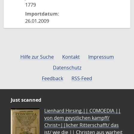
1779
Importdatum:
26.01.2009
Hilfe zur Suche
Kontakt
Impressum
Datenschutz
Feedback
RSS-Feed
Just scanned
Lienhard Hirsing.|| COMOEDIA ||
von dem geystlichen kampff/
Christ=||licher Ritterschafft/ das
ist/ wie die || Christen aus warheit