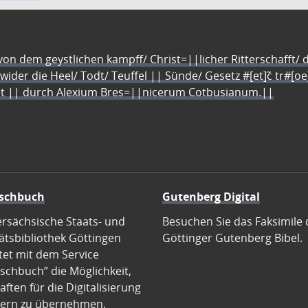
n dem geystlichen kampff/ Christ=||licher Ritterschafft/ da
 wider die Heel/ Todt/ Teuffel || Sünde/ Gesetz #[et]c̃ tr#[o
let || durch Alexium Bres=||nicerum Cotbusianum.||
schbuch
Gutenberg Digital
ersächsische Staats- und
Besuchen Sie das Faksimile 
ätsbibliothek Göttingen
Göttinger Gutenberg Bibel.
tet mit dem Service
schbuch” die Möglichkeit,
ften für die Digitalisierung
ern zu übernehmen.