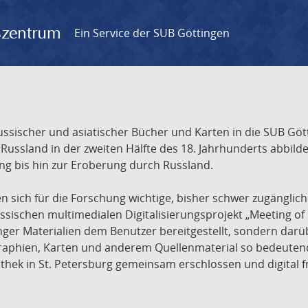
gszentrum
Ein Service der SUB Göttingen
sischer und asiatischer Bücher und Karten in die SUB Gött
ssland in der zweiten Hälfte des 18. Jahrhunderts abbilde
ng bis hin zur Eroberung durch Russland.
sich für die Forschung wichtige, bisher schwer zugänglic
ischen multimedialen Digitalisierungsprojekt „Meeting of 
nger Materialien dem Benutzer bereitgestellt, sondern dar
raphien, Karten und anderem Quellenmaterial so bedeutende
othek in St. Petersburg gemeinsam erschlossen und digital 