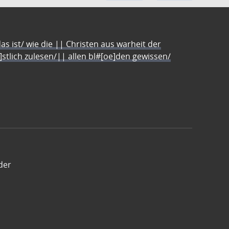
s ist/ wie die || Christen aus warheit der
e]stlich zulesen/|| allen bl#[oe]den gewissen/
der