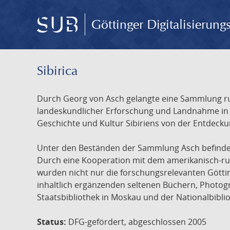
Göttinger Digitalisierun
Sibirica
Durch Georg von Asch gelangte eine Sammlung rus
landeskundlicher Erforschung und Landnahme in Ru
Geschichte und Kultur Sibiriens von der Entdecku
Unter den Beständen der Sammlung Asch befinden 
Durch eine Kooperation mit dem amerikanisch-russ
wurden nicht nur die forschungsrelevanten Götti
inhaltlich ergänzenden seltenen Büchern, Photog
Staatsbibliothek in Moskau und der Nationalbibli
Status:
DFG-gefördert, abgeschlossen 2005