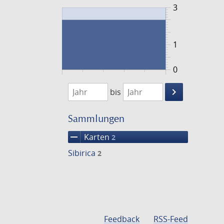
3
1
0
1779
1780
keyboard_arrow_right
bis
Suche
einschränke
Sammlungen
remove
Karten
2
Sibirica
2
Feedback
RSS-Feed