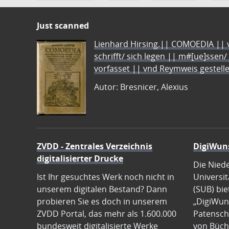
Just scanned
Lienhard Hirsing.|| COMOEDIA || vo
schrifft/ sich legen || m#[ue]ssen/
vorfasset || vnd Reymweis gestel
Autor: Bresnicer, Alexius
ZVDD - Zentrales Verzeichnis
DigiWun
digitalisierter Drucke
Die Nied
Ist Ihr gesuchtes Werk noch nicht in
Universit
unserem digitalen Bestand? Dann
(SUB) bie
probieren Sie es doch in unserem
„DigiWun
ZVDD Portal, das mehr als 1.600.000
Patenscha
bundesweit digitalisierte Werke
von Büch