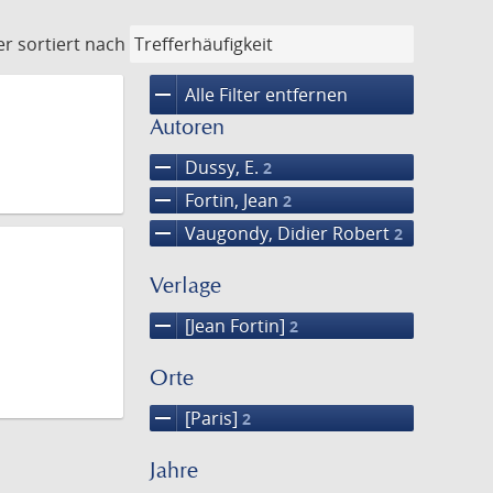
er
sortiert nach
remove
Alle Filter entfernen
Autoren
remove
Dussy, E.
2
remove
Fortin, Jean
2
remove
Vaugondy, Didier Robert
2
Verlage
remove
[Jean Fortin]
2
Orte
remove
[Paris]
2
Jahre