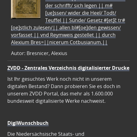
der schrifft/ sich legen || m#
[ue]ssen/ wider die Heel/ Todt/
Teuffel || Sünde/ Gesetz #[et]c̃ tr#
[oe]stlich zulesen/|| allen bl#[oe]den gewissen/
vorfasset || vnd Reymweis gestellet || durch
Alexium Bres=||nicerum Cotbusianum.||
Autor: Bresnicer, Alexius
ZVDD - Zentrales Verzeichnis digitalisierter Drucke
Ist Ihr gesuchtes Werk noch nicht in unserem
digitalen Bestand? Dann probieren Sie es doch in
unserem ZVDD Portal, das mehr als 1.600.000
bundesweit digitalisierte Werke nachweist.
DigiWunschbuch
Die Niedersächsische Staats- und