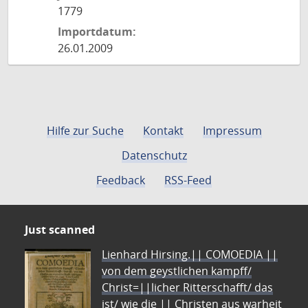
1779
Importdatum:
26.01.2009
Hilfe zur Suche
Kontakt
Impressum
Datenschutz
Feedback
RSS-Feed
Just scanned
Lienhard Hirsing.|| COMOEDIA ||
von dem geystlichen kampff/
Christ=||licher Ritterschafft/ das
ist/ wie die || Christen aus warheit