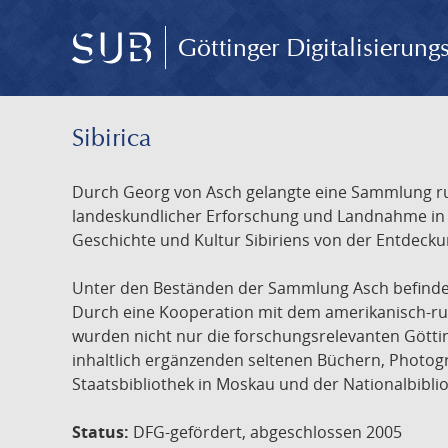
Göttinger Digitalisierun
Sibirica
Durch Georg von Asch gelangte eine Sammlung rus
landeskundlicher Erforschung und Landnahme in Ru
Geschichte und Kultur Sibiriens von der Entdecku
Unter den Beständen der Sammlung Asch befinden 
Durch eine Kooperation mit dem amerikanisch-russ
wurden nicht nur die forschungsrelevanten Götti
inhaltlich ergänzenden seltenen Büchern, Photog
Staatsbibliothek in Moskau und der Nationalbibli
Status:
DFG-gefördert, abgeschlossen 2005