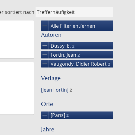
er
sortiert nach
remove
Alle Filter entfernen
Autoren
remove
Dussy, E.
2
remove
Fortin, Jean
2
remove
Vaugondy, Didier Robert
2
Verlage
[Jean Fortin]
2
Orte
remove
[Paris]
2
Jahre