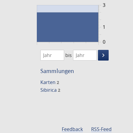
3
1
0
1779
1780
keyboard_arrow_right
bis
Suche
einschränke
Sammlungen
Karten
2
Sibirica
2
Feedback
RSS-Feed