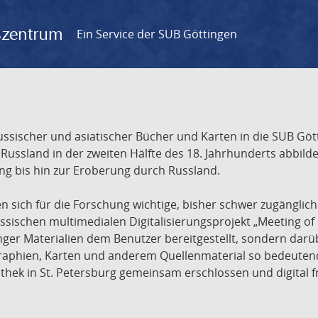
gszentrum
Ein Service der SUB Göttingen
sischer und asiatischer Bücher und Karten in die SUB Gött
ssland in der zweiten Hälfte des 18. Jahrhunderts abbilde
ng bis hin zur Eroberung durch Russland.
sich für die Forschung wichtige, bisher schwer zugänglic
ischen multimedialen Digitalisierungsprojekt „Meeting of 
nger Materialien dem Benutzer bereitgestellt, sondern dar
raphien, Karten und anderem Quellenmaterial so bedeutende
othek in St. Petersburg gemeinsam erschlossen und digital 