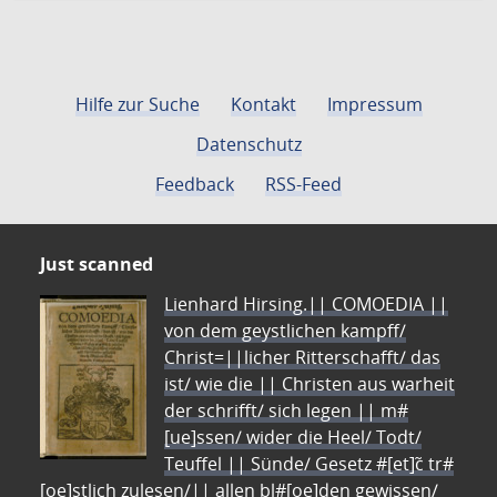
Hilfe zur Suche
Kontakt
Impressum
Datenschutz
Feedback
RSS-Feed
Just scanned
Lienhard Hirsing.|| COMOEDIA ||
von dem geystlichen kampff/
Christ=||licher Ritterschafft/ das
ist/ wie die || Christen aus warheit
der schrifft/ sich legen || m#
[ue]ssen/ wider die Heel/ Todt/
Teuffel || Sünde/ Gesetz #[et]c̃ tr#
[oe]stlich zulesen/|| allen bl#[oe]den gewissen/