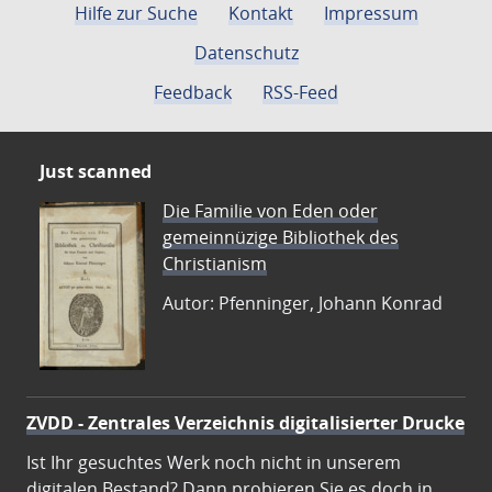
Hilfe zur Suche
Kontakt
Impressum
Datenschutz
Feedback
RSS-Feed
Just scanned
Die Familie von Eden oder
gemeinnüzige Bibliothek des
Christianism
Autor: Pfenninger, Johann Konrad
ZVDD - Zentrales Verzeichnis digitalisierter Drucke
Ist Ihr gesuchtes Werk noch nicht in unserem
digitalen Bestand? Dann probieren Sie es doch in