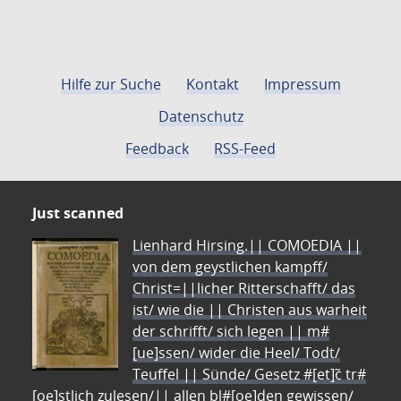
Hilfe zur Suche
Kontakt
Impressum
Datenschutz
Feedback
RSS-Feed
Just scanned
Lienhard Hirsing.|| COMOEDIA ||
von dem geystlichen kampff/
Christ=||licher Ritterschafft/ das
ist/ wie die || Christen aus warheit
der schrifft/ sich legen || m#
[ue]ssen/ wider die Heel/ Todt/
Teuffel || Sünde/ Gesetz #[et]c̃ tr#
[oe]stlich zulesen/|| allen bl#[oe]den gewissen/