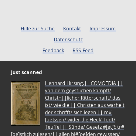
Hilfe zur Suche
Kontakt
Impressum
Datenschutz
Feedback
RSS-Feed
Just scanned
Lienhard Hirsing.|| COMOEDIA ||
von dem geystlichen kampff/
Christ=||licher Ritterschafft/ das
ist/ wie die || Christen aus warheit
der schrifft/ sich legen || m#
[ue]ssen/ wider die Heel/ Todt/
Teuffel || Sünde/ Gesetz #[et]c̃ tr#
[oe]stlich zulesen/|| allen bl#[oe]den gewissen/