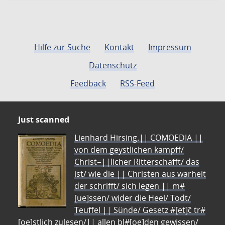
Hilfe zur Suche
Kontakt
Impressum
Datenschutz
Feedback
RSS-Feed
Just scanned
Lienhard Hirsing.|| COMOEDIA ||
von dem geystlichen kampff/
Christ=||licher Ritterschafft/ das
ist/ wie die || Christen aus warheit
der schrifft/ sich legen || m#
[ue]ssen/ wider die Heel/ Todt/
Teuffel || Sünde/ Gesetz #[et]c̃ tr#
[oe]stlich zulesen/|| allen bl#[oe]den gewissen/