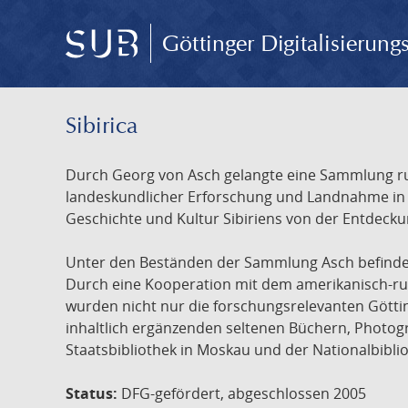
Göttinger Digitalisierun
Sibirica
Durch Georg von Asch gelangte eine Sammlung rus
landeskundlicher Erforschung und Landnahme in Ru
Geschichte und Kultur Sibiriens von der Entdecku
Unter den Beständen der Sammlung Asch befinden 
Durch eine Kooperation mit dem amerikanisch-russ
wurden nicht nur die forschungsrelevanten Götti
inhaltlich ergänzenden seltenen Büchern, Photog
Staatsbibliothek in Moskau und der Nationalbibli
Status:
DFG-gefördert, abgeschlossen 2005