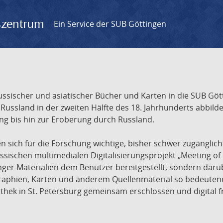
gszentrum
Ein Service der SUB Göttingen
sischer und asiatischer Bücher und Karten in die SUB Gött
ssland in der zweiten Hälfte des 18. Jahrhunderts abbilde
ng bis hin zur Eroberung durch Russland.
sich für die Forschung wichtige, bisher schwer zugänglic
ischen multimedialen Digitalisierungsprojekt „Meeting of 
nger Materialien dem Benutzer bereitgestellt, sondern dar
raphien, Karten und anderem Quellenmaterial so bedeutende
othek in St. Petersburg gemeinsam erschlossen und digital 