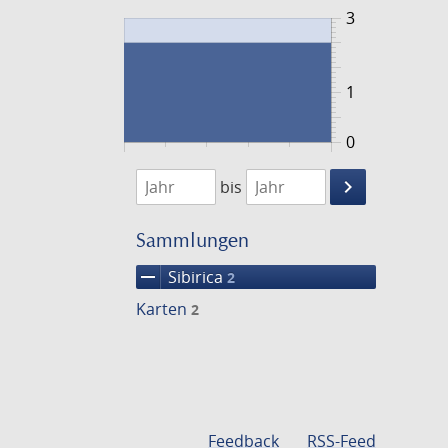
3
1
0
1848
1849
keyboard_arrow_right
bis
Suche
einschränke
Sammlungen
remove
Sibirica
2
Karten
2
Feedback
RSS-Feed