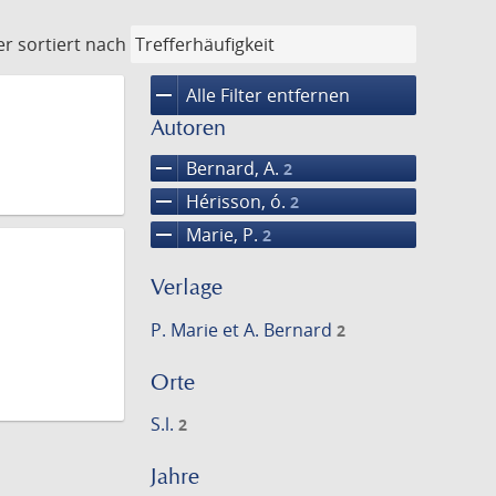
er
sortiert nach
remove
Alle Filter entfernen
Autoren
remove
Bernard, A.
2
remove
Hérisson, ó.
2
remove
Marie, P.
2
Verlage
P. Marie et A. Bernard
2
Orte
S.l.
2
Jahre