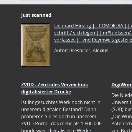
Just scanned
Lienhard Hirsing.|| COMOEDIA || vo
schrifft/ sich legen || m#[ue]ssen/
vorfasset || vnd Reymweis gestel
Autor: Bresnicer, Alexius
ZVDD - Zentrales Verzeichnis
DigiWun
digitalisierter Drucke
Die Nied
Ist Ihr gesuchtes Werk noch nicht in
Universit
unserem digitalen Bestand? Dann
(SUB) bie
probieren Sie es doch in unserem
„DigiWun
ZVDD Portal, das mehr als 1.600.000
Patenscha
bundesweit digitalisierte Werke
von Büch