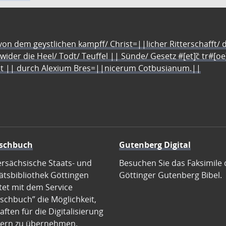
n dem geystlichen kampff/ Christ=||licher Ritterschafft/ da
 wider die Heel/ Todt/ Teuffel || Sünde/ Gesetz #[et]c̃ tr#[o
let || durch Alexium Bres=||nicerum Cotbusianum.||
schbuch
Gutenberg Digital
ersächsische Staats- und
Besuchen Sie das Faksimile 
ätsbibliothek Göttingen
Göttinger Gutenberg Bibel.
tet mit dem Service
schbuch” die Möglichkeit,
ften für die Digitalisierung
ern zu übernehmen.