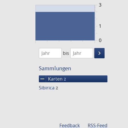
3
1
0
1848
1849
keyboard_arrow_right
bis
Suche
einschränke
Sammlungen
remove
Karten
2
Sibirica
2
Feedback
RSS-Feed