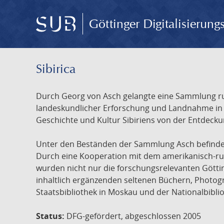
Göttinger Digitalisierun
Sibirica
Durch Georg von Asch gelangte eine Sammlung rus
landeskundlicher Erforschung und Landnahme in Ru
Geschichte und Kultur Sibiriens von der Entdecku
Unter den Beständen der Sammlung Asch befinden 
Durch eine Kooperation mit dem amerikanisch-russ
wurden nicht nur die forschungsrelevanten Götti
inhaltlich ergänzenden seltenen Büchern, Photog
Staatsbibliothek in Moskau und der Nationalbibli
Status:
DFG-gefördert, abgeschlossen 2005