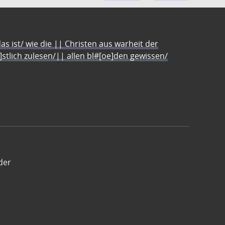
s ist/ wie die || Christen aus warheit der
e]stlich zulesen/|| allen bl#[oe]den gewissen/
der