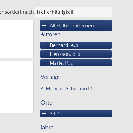
er
sortiert nach
remove
Alle Filter entfernen
Autoren
remove
Bernard, A.
2
remove
Hérisson, ó.
2
remove
Marie, P.
2
Verlage
P. Marie et A. Bernard
2
Orte
remove
S.l.
2
Jahre