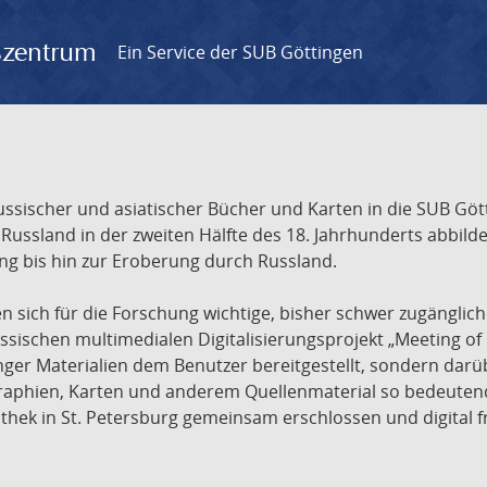
gszentrum
Ein Service der SUB Göttingen
sischer und asiatischer Bücher und Karten in die SUB Gött
ssland in der zweiten Hälfte des 18. Jahrhunderts abbilde
ng bis hin zur Eroberung durch Russland.
sich für die Forschung wichtige, bisher schwer zugänglic
ischen multimedialen Digitalisierungsprojekt „Meeting of 
nger Materialien dem Benutzer bereitgestellt, sondern dar
raphien, Karten und anderem Quellenmaterial so bedeutende
othek in St. Petersburg gemeinsam erschlossen und digital 