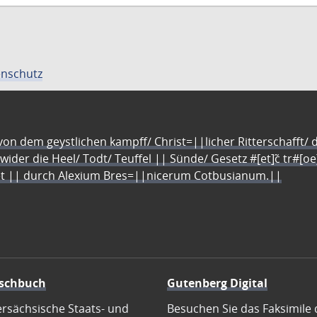
nschutz
n dem geystlichen kampff/ Christ=||licher Ritterschafft/ da
 wider die Heel/ Todt/ Teuffel || Sünde/ Gesetz #[et]c̃ tr#[o
let || durch Alexium Bres=||nicerum Cotbusianum.||
schbuch
Gutenberg Digital
ersächsische Staats- und
Besuchen Sie das Faksimile 