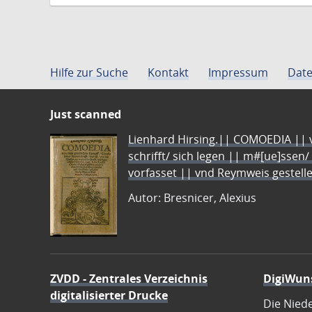
Hilfe zur Suche
Kontakt
Impressum
Date
Just scanned
Lienhard Hirsing.|| COMOEDIA || vo
schrifft/ sich legen || m#[ue]ssen/
vorfasset || vnd Reymweis gestel
Autor: Bresnicer, Alexius
ZVDD - Zentrales Verzeichnis
DigiWun
digitalisierter Drucke
Die Nied