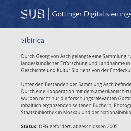
Göttinger Digitalisierun
Sibirica
Durch Georg von Asch gelangte eine Sammlung rus
landeskundlicher Erforschung und Landnahme in Ru
Geschichte und Kultur Sibiriens von der Entdecku
Unter den Beständen der Sammlung Asch befinden 
Durch eine Kooperation mit dem amerikanisch-russ
wurden nicht nur die forschungsrelevanten Götti
inhaltlich ergänzenden seltenen Büchern, Photog
Staatsbibliothek in Moskau und der Nationalbibli
Status:
DFG-gefördert, abgeschlossen 2005