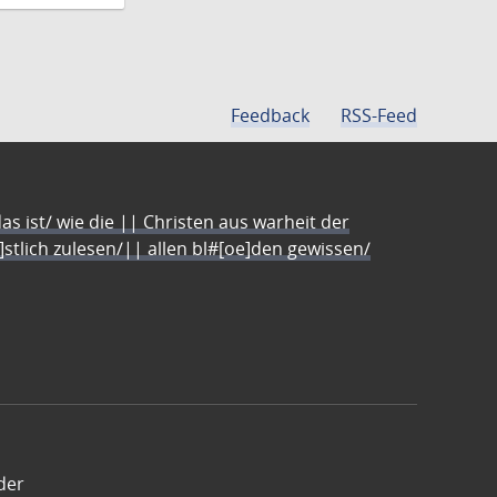
Feedback
RSS-Feed
s ist/ wie die || Christen aus warheit der
e]stlich zulesen/|| allen bl#[oe]den gewissen/
der