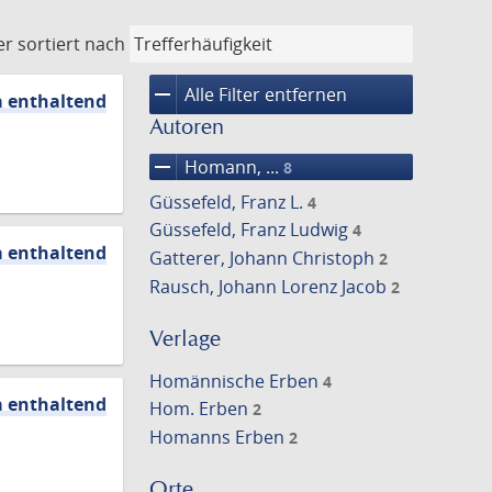
er
sortiert nach
remove
Alle Filter entfernen
a enthaltend
Autoren
remove
Homann, ...
8
Güssefeld, Franz L.
4
Güssefeld, Franz Ludwig
4
a enthaltend
Gatterer, Johann Christoph
2
Rausch, Johann Lorenz Jacob
2
Verlage
Homännische Erben
4
a enthaltend
Hom. Erben
2
Homanns Erben
2
Orte