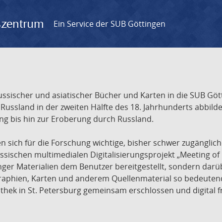
gszentrum
Ein Service der SUB Göttingen
sischer und asiatischer Bücher und Karten in die SUB Gött
ssland in der zweiten Hälfte des 18. Jahrhunderts abbilde
ng bis hin zur Eroberung durch Russland.
sich für die Forschung wichtige, bisher schwer zugänglic
ischen multimedialen Digitalisierungsprojekt „Meeting of 
nger Materialien dem Benutzer bereitgestellt, sondern dar
raphien, Karten und anderem Quellenmaterial so bedeutende
othek in St. Petersburg gemeinsam erschlossen und digital 