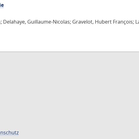
ie
n; Delahaye, Guillaume-Nicolas; Gravelot, Hubert François; L
nschutz