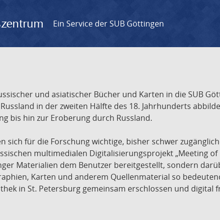
gszentrum
Ein Service der SUB Göttingen
sischer und asiatischer Bücher und Karten in die SUB Gött
ssland in der zweiten Hälfte des 18. Jahrhunderts abbilde
ng bis hin zur Eroberung durch Russland.
sich für die Forschung wichtige, bisher schwer zugänglic
ischen multimedialen Digitalisierungsprojekt „Meeting of 
nger Materialien dem Benutzer bereitgestellt, sondern dar
raphien, Karten und anderem Quellenmaterial so bedeutende
othek in St. Petersburg gemeinsam erschlossen und digital 