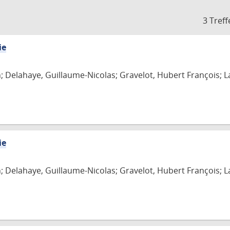
3 Treff
ie
n; Delahaye, Guillaume-Nicolas; Gravelot, Hubert François; L
ie
n; Delahaye, Guillaume-Nicolas; Gravelot, Hubert François; L