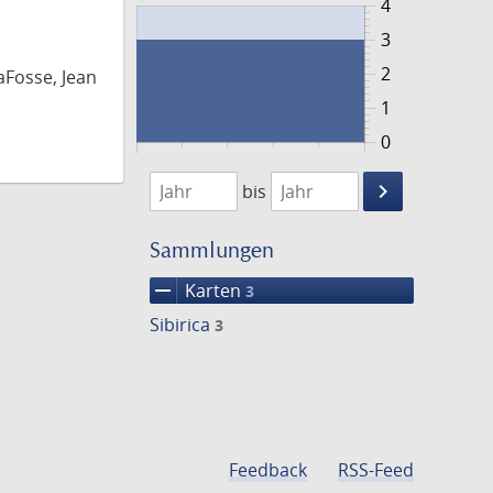
4
3
2
aFosse, Jean
1
0
1753
1754
keyboard_arrow_right
bis
Suche
einschränke
Sammlungen
remove
Karten
3
Sibirica
3
Feedback
RSS-Feed