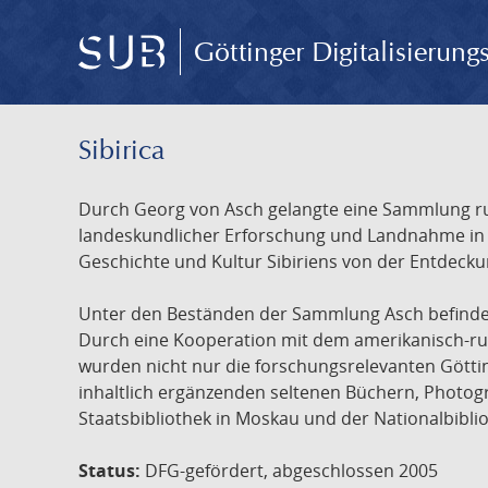
Göttinger Digitalisierun
Sibirica
Durch Georg von Asch gelangte eine Sammlung rus
landeskundlicher Erforschung und Landnahme in Ru
Geschichte und Kultur Sibiriens von der Entdecku
Unter den Beständen der Sammlung Asch befinden 
Durch eine Kooperation mit dem amerikanisch-russ
wurden nicht nur die forschungsrelevanten Götti
inhaltlich ergänzenden seltenen Büchern, Photog
Staatsbibliothek in Moskau und der Nationalbibli
Status:
DFG-gefördert, abgeschlossen 2005