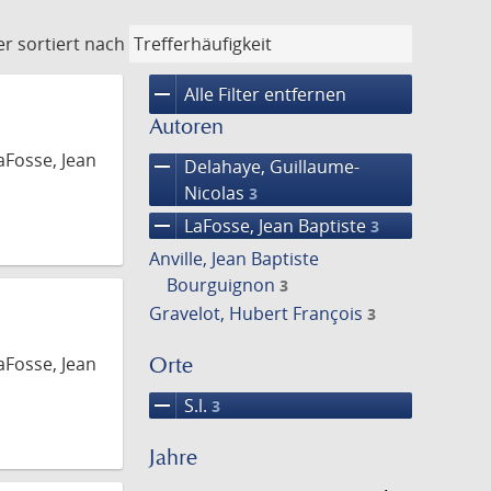
er
sortiert nach
remove
Alle Filter entfernen
Autoren
aFosse, Jean
remove
Delahaye, Guillaume-
Nicolas
3
remove
LaFosse, Jean Baptiste
3
Anville, Jean Baptiste
Bourguignon
3
Gravelot, Hubert François
3
Orte
aFosse, Jean
remove
S.l.
3
Jahre