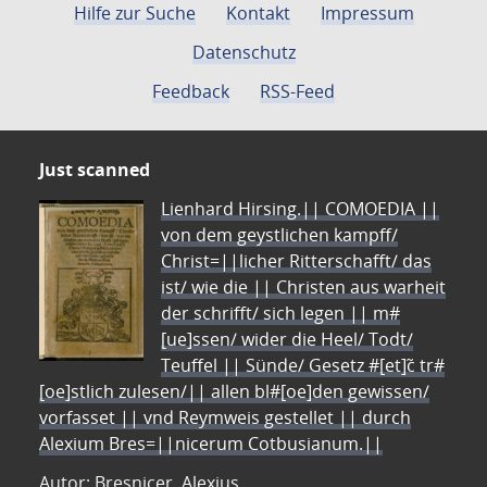
Hilfe zur Suche
Kontakt
Impressum
Datenschutz
Feedback
RSS-Feed
Just scanned
Lienhard Hirsing.|| COMOEDIA ||
von dem geystlichen kampff/
Christ=||licher Ritterschafft/ das
ist/ wie die || Christen aus warheit
der schrifft/ sich legen || m#
[ue]ssen/ wider die Heel/ Todt/
Teuffel || Sünde/ Gesetz #[et]c̃ tr#
[oe]stlich zulesen/|| allen bl#[oe]den gewissen/
vorfasset || vnd Reymweis gestellet || durch
Alexium Bres=||nicerum Cotbusianum.||
Autor: Bresnicer, Alexius