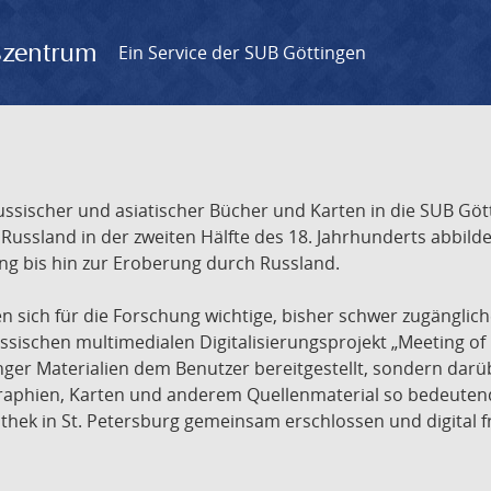
gszentrum
Ein Service der SUB Göttingen
sischer und asiatischer Bücher und Karten in die SUB Gött
ssland in der zweiten Hälfte des 18. Jahrhunderts abbilde
ng bis hin zur Eroberung durch Russland.
sich für die Forschung wichtige, bisher schwer zugänglic
ischen multimedialen Digitalisierungsprojekt „Meeting of 
nger Materialien dem Benutzer bereitgestellt, sondern dar
raphien, Karten und anderem Quellenmaterial so bedeutende
othek in St. Petersburg gemeinsam erschlossen und digital 