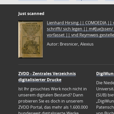
Just scanned
Lienhard Hirsing.|| COMOEDIA || vo
schrifft/ sich legen || m#[ue]ssen/
vorfasset || vnd Reymweis gestel
Autor: Bresnicer, Alexius
ZVDD - Zentrales Verzeichnis
DigiWun
digitalisierter Drucke
Die Nied
Ist Ihr gesuchtes Werk noch nicht in
Universit
unserem digitalen Bestand? Dann
(SUB) bie
probieren Sie es doch in unserem
„DigiWun
ZVDD Portal, das mehr als 1.600.000
Patenscha
bundesweit digitalisierte Werke
von Büch