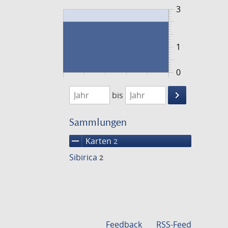
3
1
0
1784
1785
keyboard_arrow_right
bis
Suche
einschränke
Sammlungen
remove
Karten
2
Sibirica
2
Feedback
RSS-Feed