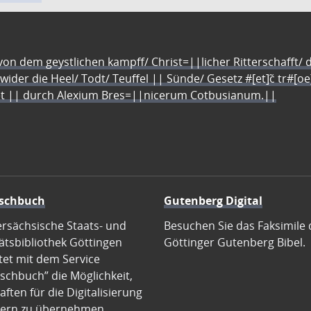
n dem geystlichen kampff/ Christ=||licher Ritterschafft/ da
 wider die Heel/ Todt/ Teuffel || Sünde/ Gesetz #[et]c̃ tr#[o
let || durch Alexium Bres=||nicerum Cotbusianum.||
schbuch
Gutenberg Digital
ersächsische Staats- und
Besuchen Sie das Faksimile 
ätsbibliothek Göttingen
Göttinger Gutenberg Bibel.
tet mit dem Service
schbuch” die Möglichkeit,
ften für die Digitalisierung
ern zu übernehmen.