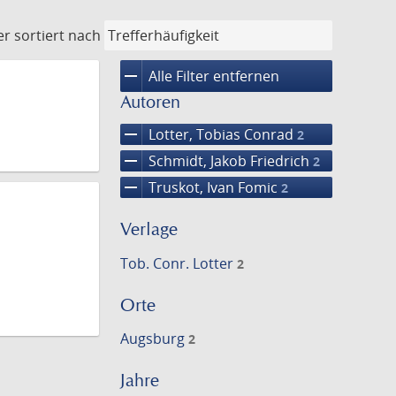
er
sortiert nach
remove
Alle Filter entfernen
Autoren
remove
Lotter, Tobias Conrad
2
remove
Schmidt, Jakob Friedrich
2
remove
Truskot, Ivan Fomic
2
Verlage
Tob. Conr. Lotter
2
Orte
Augsburg
2
Jahre