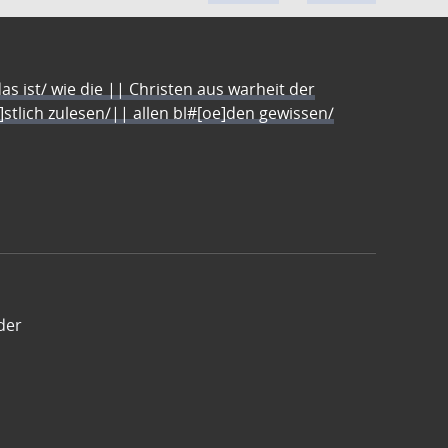
s ist/ wie die || Christen aus warheit der
e]stlich zulesen/|| allen bl#[oe]den gewissen/
der