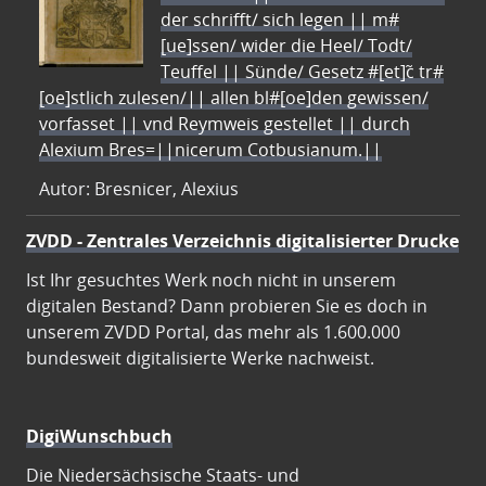
der schrifft/ sich legen || m#
[ue]ssen/ wider die Heel/ Todt/
Teuffel || Sünde/ Gesetz #[et]c̃ tr#
[oe]stlich zulesen/|| allen bl#[oe]den gewissen/
vorfasset || vnd Reymweis gestellet || durch
Alexium Bres=||nicerum Cotbusianum.||
Autor: Bresnicer, Alexius
ZVDD - Zentrales Verzeichnis digitalisierter Drucke
Ist Ihr gesuchtes Werk noch nicht in unserem
digitalen Bestand? Dann probieren Sie es doch in
unserem ZVDD Portal, das mehr als 1.600.000
bundesweit digitalisierte Werke nachweist.
DigiWunschbuch
Die Niedersächsische Staats- und