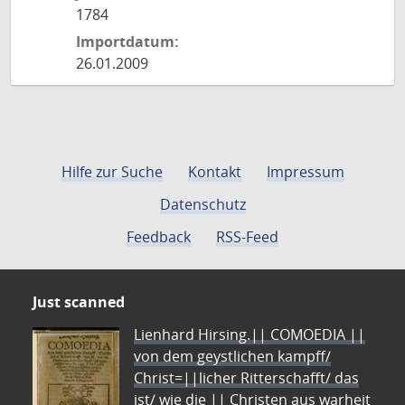
1784
Importdatum:
26.01.2009
Hilfe zur Suche
Kontakt
Impressum
Datenschutz
Feedback
RSS-Feed
Just scanned
Lienhard Hirsing.|| COMOEDIA ||
von dem geystlichen kampff/
Christ=||licher Ritterschafft/ das
ist/ wie die || Christen aus warheit