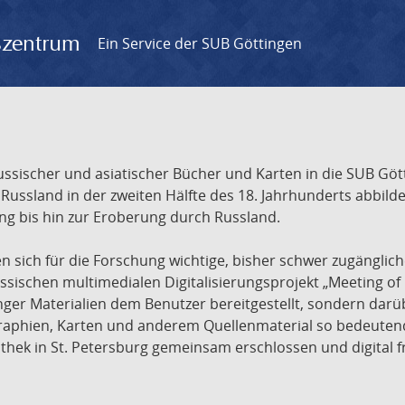
gszentrum
Ein Service der SUB Göttingen
sischer und asiatischer Bücher und Karten in die SUB Gött
ssland in der zweiten Hälfte des 18. Jahrhunderts abbilde
ng bis hin zur Eroberung durch Russland.
sich für die Forschung wichtige, bisher schwer zugänglic
ischen multimedialen Digitalisierungsprojekt „Meeting of 
nger Materialien dem Benutzer bereitgestellt, sondern dar
raphien, Karten und anderem Quellenmaterial so bedeutende
othek in St. Petersburg gemeinsam erschlossen und digital 