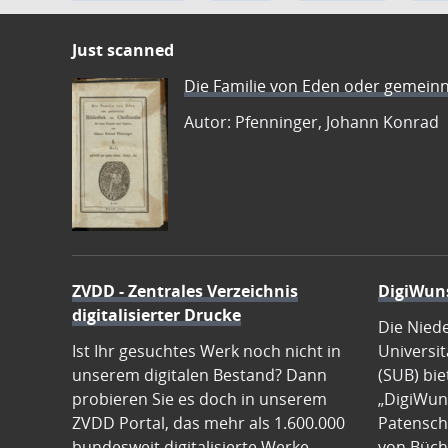
Just scanned
Die Familie von Eden oder gemeinn
Autor: Pfenninger, Johann Konrad
ZVDD - Zentrales Verzeichnis
DigiWun
digitalisierter Drucke
Die Nied
Ist Ihr gesuchtes Werk noch nicht in
Universit
unserem digitalen Bestand? Dann
(SUB) bie
probieren Sie es doch in unserem
„DigiWun
ZVDD Portal, das mehr als 1.600.000
Patenscha
bundesweit digitalisierte Werke
von Büch