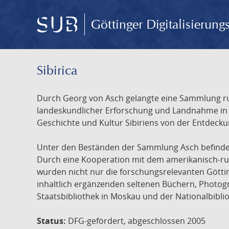
Göttinger Digitalisierun
Sibirica
Durch Georg von Asch gelangte eine Sammlung rus
landeskundlicher Erforschung und Landnahme in Ru
Geschichte und Kultur Sibiriens von der Entdecku
Unter den Beständen der Sammlung Asch befinden 
Durch eine Kooperation mit dem amerikanisch-russ
wurden nicht nur die forschungsrelevanten Götti
inhaltlich ergänzenden seltenen Büchern, Photog
Staatsbibliothek in Moskau und der Nationalbibli
Status:
DFG-gefördert, abgeschlossen 2005