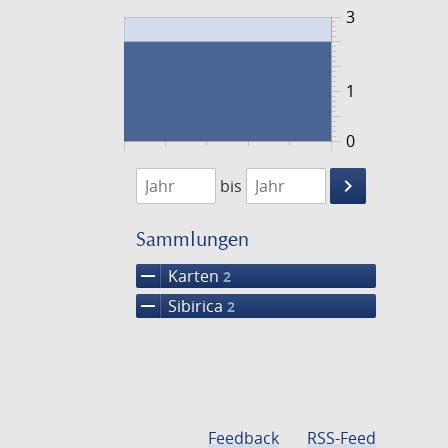
3
1
0
1848
1849
keyboard_arrow_right
bis
Suche
einschränke
Sammlungen
remove
Karten
2
remove
Sibirica
2
Feedback
RSS-Feed