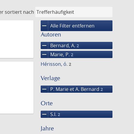
er
sortiert nach
remove
Alle Filter entfernen
Autoren
remove
Bernard, A.
2
remove
Marie, P.
2
Hérisson, ó.
2
Verlage
remove
P. Marie et A. Bernard
2
Orte
remove
S.l.
2
Jahre