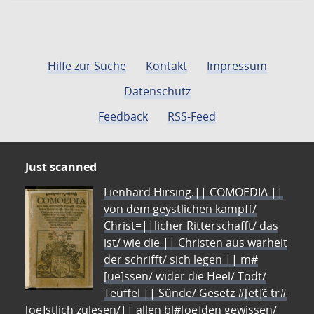
Hilfe zur Suche
Kontakt
Impressum
Datenschutz
Feedback
RSS-Feed
Just scanned
Lienhard Hirsing.|| COMOEDIA ||
von dem geystlichen kampff/
Christ=||licher Ritterschafft/ das
ist/ wie die || Christen aus warheit
der schrifft/ sich legen || m#
[ue]ssen/ wider die Heel/ Todt/
Teuffel || Sünde/ Gesetz #[et]c̃ tr#
[oe]stlich zulesen/|| allen bl#[oe]den gewissen/