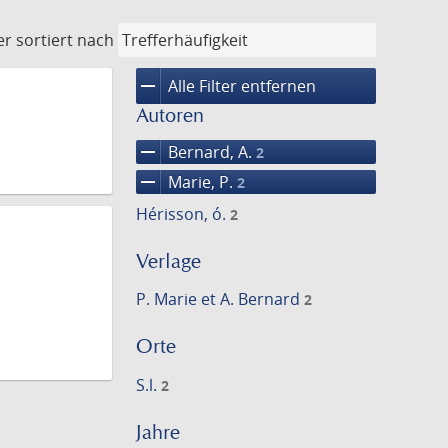
er
sortiert nach
remove
Alle Filter entfernen
Autoren
remove
Bernard, A.
2
remove
Marie, P.
2
Hérisson, ó.
2
Verlage
P. Marie et A. Bernard
2
Orte
S.l.
2
Jahre