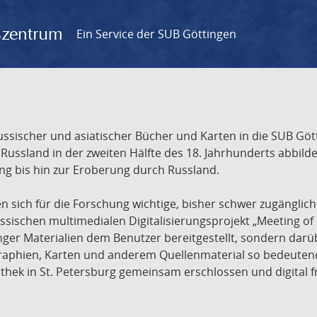
gszentrum
Ein Service der SUB Göttingen
sischer und asiatischer Bücher und Karten in die SUB Gött
ssland in der zweiten Hälfte des 18. Jahrhunderts abbilde
ng bis hin zur Eroberung durch Russland.
sich für die Forschung wichtige, bisher schwer zugänglic
ischen multimedialen Digitalisierungsprojekt „Meeting of 
nger Materialien dem Benutzer bereitgestellt, sondern dar
raphien, Karten und anderem Quellenmaterial so bedeutende
othek in St. Petersburg gemeinsam erschlossen und digital 