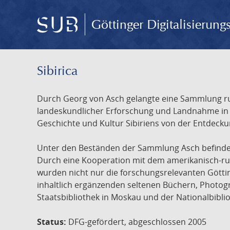
Göttinger Digitalisierun
Sibirica
Durch Georg von Asch gelangte eine Sammlung rus
landeskundlicher Erforschung und Landnahme in Ru
Geschichte und Kultur Sibiriens von der Entdecku
Unter den Beständen der Sammlung Asch befinden 
Durch eine Kooperation mit dem amerikanisch-russ
wurden nicht nur die forschungsrelevanten Götti
inhaltlich ergänzenden seltenen Büchern, Photog
Staatsbibliothek in Moskau und der Nationalbibli
Status:
DFG-gefördert, abgeschlossen 2005