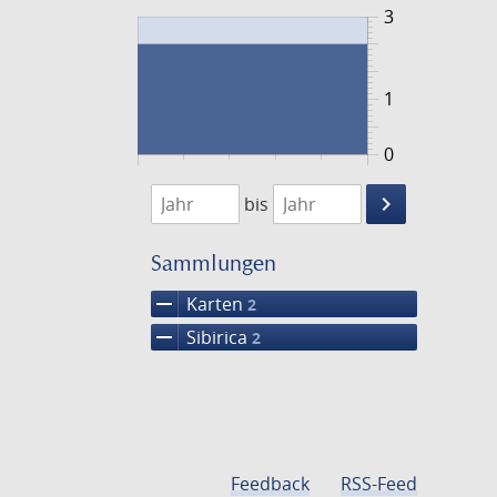
3
1
0
1848
1849
keyboard_arrow_right
bis
Suche
einschränke
Sammlungen
remove
Karten
2
remove
Sibirica
2
Feedback
RSS-Feed