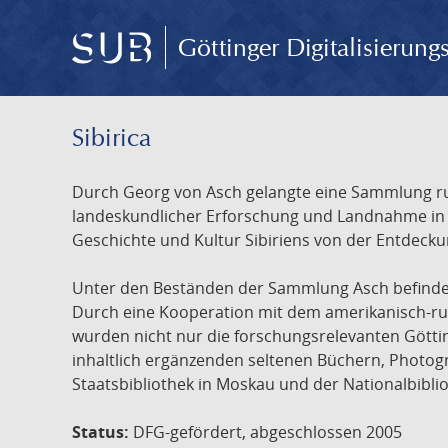
Göttinger Digitalisierun
Sibirica
Durch Georg von Asch gelangte eine Sammlung rus
landeskundlicher Erforschung und Landnahme in Ru
Geschichte und Kultur Sibiriens von der Entdecku
Unter den Beständen der Sammlung Asch befinden 
Durch eine Kooperation mit dem amerikanisch-russ
wurden nicht nur die forschungsrelevanten Götti
inhaltlich ergänzenden seltenen Büchern, Photog
Staatsbibliothek in Moskau und der Nationalbibli
Status:
DFG-gefördert, abgeschlossen 2005