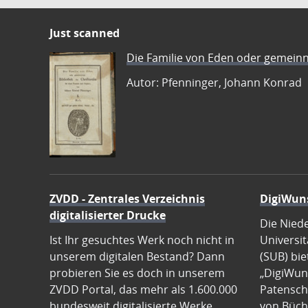
Just scanned
Die Familie von Eden oder gemeinn
Autor: Pfenninger, Johann Konrad
ZVDD - Zentrales Verzeichnis
DigiWun
digitalisierter Drucke
Die Nied
Ist Ihr gesuchtes Werk noch nicht in
Universit
unserem digitalen Bestand? Dann
(SUB) bie
probieren Sie es doch in unserem
„DigiWun
ZVDD Portal, das mehr als 1.600.000
Patenscha
bundesweit digitalisierte Werke
von Büch