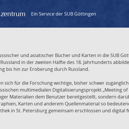
gszentrum
Ein Service der SUB Göttingen
sischer und asiatischer Bücher und Karten in die SUB Gött
ssland in der zweiten Hälfte des 18. Jahrhunderts abbilde
ng bis hin zur Eroberung durch Russland.
sich für die Forschung wichtige, bisher schwer zugänglic
ischen multimedialen Digitalisierungsprojekt „Meeting of 
nger Materialien dem Benutzer bereitgestellt, sondern dar
raphien, Karten und anderem Quellenmaterial so bedeutende
othek in St. Petersburg gemeinsam erschlossen und digital 