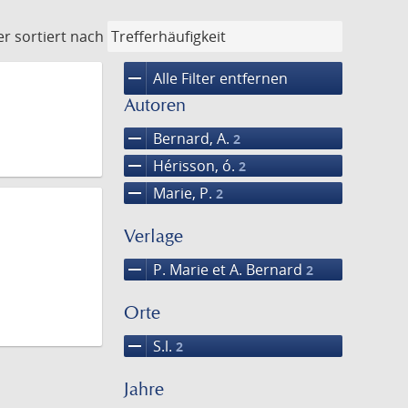
er
sortiert nach
remove
Alle Filter entfernen
Autoren
remove
Bernard, A.
2
remove
Hérisson, ó.
2
remove
Marie, P.
2
Verlage
remove
P. Marie et A. Bernard
2
Orte
remove
S.l.
2
Jahre