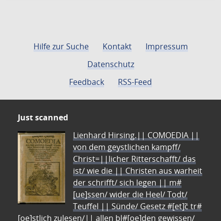
Hilfe zur Suche
Kontakt
Impressum
Datenschutz
Feedback
RSS-Feed
Just scanned
Lienhard Hirsing.|| COMOEDIA ||
von dem geystlichen kampff/
Christ=||licher Ritterschafft/ das
ist/ wie die || Christen aus warheit
der schrifft/ sich legen || m#
[ue]ssen/ wider die Heel/ Todt/
Teuffel || Sünde/ Gesetz #[et]c̃ tr#
[oe]stlich zulesen/|| allen bl#[oe]den gewissen/