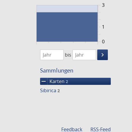
3
1
0
1720
1721
keyboard_arrow_right
bis
Suche
einschränke
Sammlungen
remove
Karten
2
Sibirica
2
Feedback
RSS-Feed