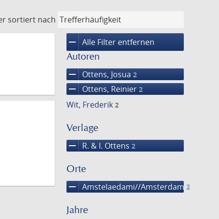
er
sortiert nach
remove
Alle Filter entfernen
Autoren
remove
Ottens, Josua
2
remove
Ottens, Reinier
2
Wit, Frederik
2
Verlage
remove
R. & I. Ottens
2
Orte
remove
Amstelaedami//Amsterdam
2
Jahre