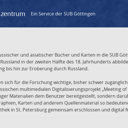
gszentrum
Ein Service der SUB Göttingen
sischer und asiatischer Bücher und Karten in die SUB Gött
ssland in der zweiten Hälfte des 18. Jahrhunderts abbilde
ng bis hin zur Eroberung durch Russland.
sich für die Forschung wichtige, bisher schwer zugänglic
ischen multimedialen Digitalisierungsprojekt „Meeting of 
nger Materialien dem Benutzer bereitgestellt, sondern dar
raphien, Karten und anderem Quellenmaterial so bedeutende
othek in St. Petersburg gemeinsam erschlossen und digital 