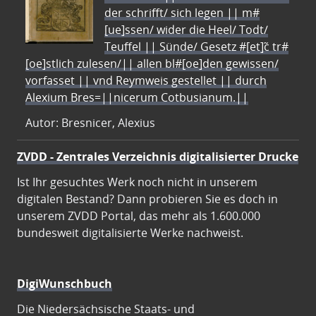
der schrifft/ sich legen || m#
[ue]ssen/ wider die Heel/ Todt/
Teuffel || Sünde/ Gesetz #[et]c̃ tr#
[oe]stlich zulesen/|| allen bl#[oe]den gewissen/
vorfasset || vnd Reymweis gestellet || durch
Alexium Bres=||nicerum Cotbusianum.||
Autor: Bresnicer, Alexius
ZVDD - Zentrales Verzeichnis digitalisierter Drucke
Ist Ihr gesuchtes Werk noch nicht in unserem
digitalen Bestand? Dann probieren Sie es doch in
unserem ZVDD Portal, das mehr als 1.600.000
bundesweit digitalisierte Werke nachweist.
DigiWunschbuch
Die Niedersächsische Staats- und