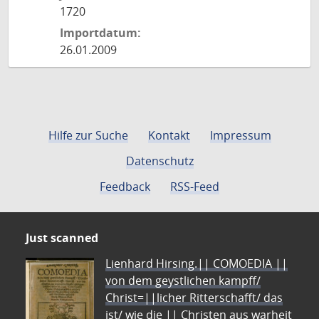
1720
Importdatum:
26.01.2009
Hilfe zur Suche
Kontakt
Impressum
Datenschutz
Feedback
RSS-Feed
Just scanned
Lienhard Hirsing.|| COMOEDIA ||
von dem geystlichen kampff/
Christ=||licher Ritterschafft/ das
ist/ wie die || Christen aus warheit