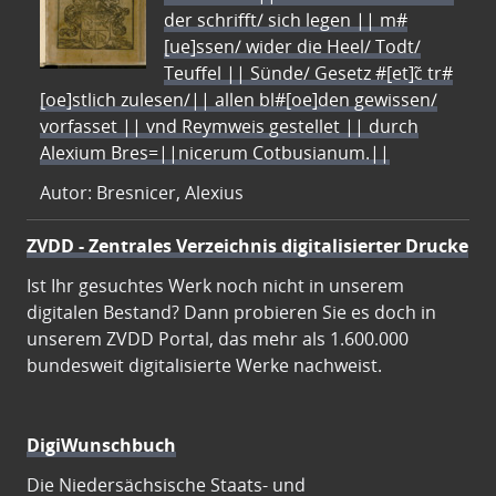
der schrifft/ sich legen || m#
[ue]ssen/ wider die Heel/ Todt/
Teuffel || Sünde/ Gesetz #[et]c̃ tr#
[oe]stlich zulesen/|| allen bl#[oe]den gewissen/
vorfasset || vnd Reymweis gestellet || durch
Alexium Bres=||nicerum Cotbusianum.||
Autor: Bresnicer, Alexius
ZVDD - Zentrales Verzeichnis digitalisierter Drucke
Ist Ihr gesuchtes Werk noch nicht in unserem
digitalen Bestand? Dann probieren Sie es doch in
unserem ZVDD Portal, das mehr als 1.600.000
bundesweit digitalisierte Werke nachweist.
DigiWunschbuch
Die Niedersächsische Staats- und