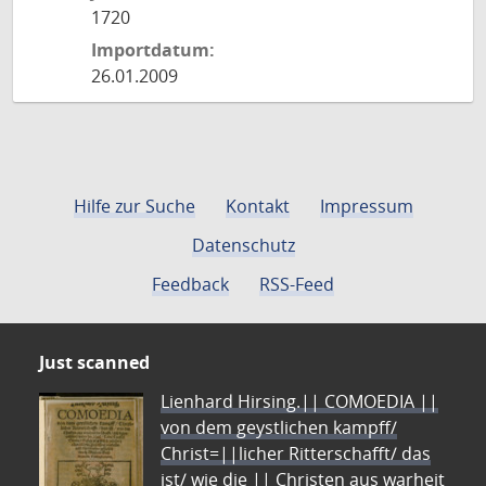
1720
Importdatum:
26.01.2009
Hilfe zur Suche
Kontakt
Impressum
Datenschutz
Feedback
RSS-Feed
Just scanned
Lienhard Hirsing.|| COMOEDIA ||
von dem geystlichen kampff/
Christ=||licher Ritterschafft/ das
ist/ wie die || Christen aus warheit