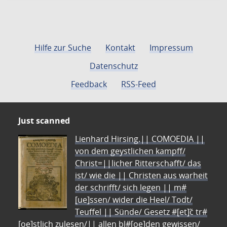
Hilfe zur Suche
Kontakt
Impressum
Datenschutz
Feedback
RSS-Feed
Just scanned
Lienhard Hirsing.|| COMOEDIA ||
von dem geystlichen kampff/
Christ=||licher Ritterschafft/ das
ist/ wie die || Christen aus warheit
der schrifft/ sich legen || m#
[ue]ssen/ wider die Heel/ Todt/
Teuffel || Sünde/ Gesetz #[et]c̃ tr#
[oe]stlich zulesen/|| allen bl#[oe]den gewissen/