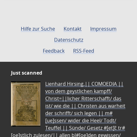
Hilfe zur Suche
Kontakt
Impressum
Datenschutz
Feedback
RSS-Feed
Just scanned
Lienhard Hirsing.|| COMOEDIA ||
von dem geystlichen kampff/
Christ=||licher Ritterschafft/ das
ist/ wie die || Christen aus warheit
der schrifft/ sich legen || m#
[ue]ssen/ wider die Heel/ Todt/
Teuffel || Sünde/ Gesetz #[et]c̃ tr#
[oe]stlich zulesen/|| allen bl#[oe]den gewissen/