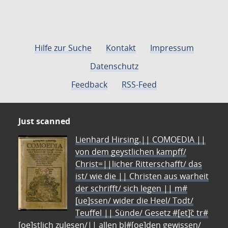
Hilfe zur Suche
Kontakt
Impressum
Datenschutz
Feedback
RSS-Feed
Just scanned
Lienhard Hirsing.|| COMOEDIA ||
von dem geystlichen kampff/
Christ=||licher Ritterschafft/ das
ist/ wie die || Christen aus warheit
der schrifft/ sich legen || m#
[ue]ssen/ wider die Heel/ Todt/
Teuffel || Sünde/ Gesetz #[et]c̃ tr#
[oe]stlich zulesen/|| allen bl#[oe]den gewissen/