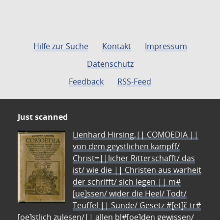
Hilfe zur Suche
Kontakt
Impressum
Datenschutz
Feedback
RSS-Feed
Just scanned
Lienhard Hirsing.|| COMOEDIA ||
von dem geystlichen kampff/
Christ=||licher Ritterschafft/ das
ist/ wie die || Christen aus warheit
der schrifft/ sich legen || m#
[ue]ssen/ wider die Heel/ Todt/
Teuffel || Sünde/ Gesetz #[et]c̃ tr#
[oe]stlich zulesen/|| allen bl#[oe]den gewissen/