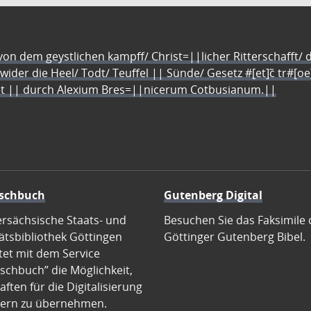
n dem geystlichen kampff/ Christ=||licher Ritterschafft/ da
 wider die Heel/ Todt/ Teuffel || Sünde/ Gesetz #[et]c̃ tr#[o
let || durch Alexium Bres=||nicerum Cotbusianum.||
schbuch
Gutenberg Digital
ersächsische Staats- und
Besuchen Sie das Faksimile 
ätsbibliothek Göttingen
Göttinger Gutenberg Bibel.
tet mit dem Service
schbuch” die Möglichkeit,
ften für die Digitalisierung
ern zu übernehmen.