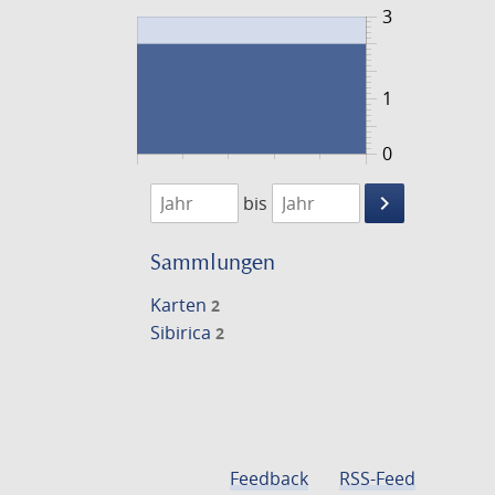
3
1
0
1720
1721
keyboard_arrow_right
bis
Suche
einschränke
Sammlungen
Karten
2
Sibirica
2
Feedback
RSS-Feed