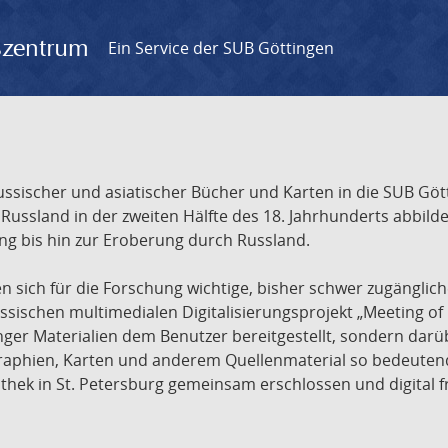
gszentrum
Ein Service der SUB Göttingen
sischer und asiatischer Bücher und Karten in die SUB Gött
ssland in der zweiten Hälfte des 18. Jahrhunderts abbilde
ng bis hin zur Eroberung durch Russland.
sich für die Forschung wichtige, bisher schwer zugänglic
ischen multimedialen Digitalisierungsprojekt „Meeting of 
nger Materialien dem Benutzer bereitgestellt, sondern dar
raphien, Karten und anderem Quellenmaterial so bedeutende
othek in St. Petersburg gemeinsam erschlossen und digital 