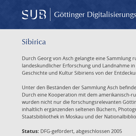
Göttinger Digitalisierun
Sibirica
Durch Georg von Asch gelangte eine Sammlung rus
landeskundlicher Erforschung und Landnahme in Ru
Geschichte und Kultur Sibiriens von der Entdecku
Unter den Beständen der Sammlung Asch befinden 
Durch eine Kooperation mit dem amerikanisch-russ
wurden nicht nur die forschungsrelevanten Götti
inhaltlich ergänzenden seltenen Büchern, Photog
Staatsbibliothek in Moskau und der Nationalbibli
Status:
DFG-gefördert, abgeschlossen 2005