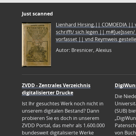
Just scanned
Lienhard Hirsing.|| COMOEDIA || vo
schrifft/ sich legen || m#[ue]ssen/
vorfasset || vnd Reymweis gestel
Autor: Bresnicer, Alexius
ZVDD - Zentrales Verzeichnis
DigiWun
digitalisierter Drucke
Die Nied
Ist Ihr gesuchtes Werk noch nicht in
Universit
unserem digitalen Bestand? Dann
(SUB) bie
probieren Sie es doch in unserem
„DigiWun
ZVDD Portal, das mehr als 1.600.000
Patenscha
bundesweit digitalisierte Werke
von Büch