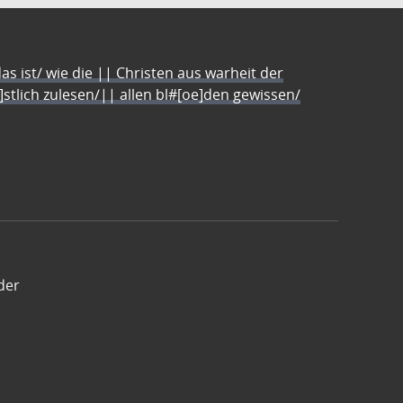
s ist/ wie die || Christen aus warheit der
e]stlich zulesen/|| allen bl#[oe]den gewissen/
der