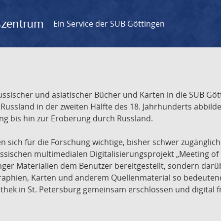
gszentrum
Ein Service der SUB Göttingen
sischer und asiatischer Bücher und Karten in die SUB Gött
ssland in der zweiten Hälfte des 18. Jahrhunderts abbilde
ng bis hin zur Eroberung durch Russland.
sich für die Forschung wichtige, bisher schwer zugänglic
ischen multimedialen Digitalisierungsprojekt „Meeting of 
nger Materialien dem Benutzer bereitgestellt, sondern dar
raphien, Karten und anderem Quellenmaterial so bedeutende
othek in St. Petersburg gemeinsam erschlossen und digital 