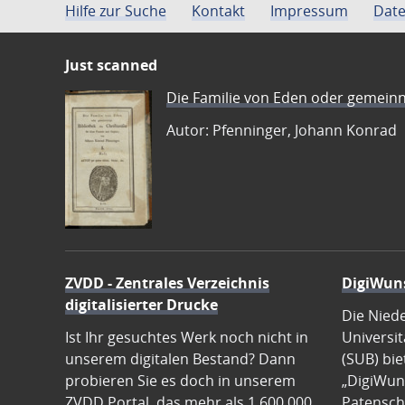
Hilfe zur Suche
Kontakt
Impressum
Date
Just scanned
Die Familie von Eden oder gemeinn
Autor: Pfenninger, Johann Konrad
ZVDD - Zentrales Verzeichnis
DigiWun
digitalisierter Drucke
Die Nied
Ist Ihr gesuchtes Werk noch nicht in
Universit
unserem digitalen Bestand? Dann
(SUB) bie
probieren Sie es doch in unserem
„DigiWun
ZVDD Portal, das mehr als 1.600.000
Patenscha