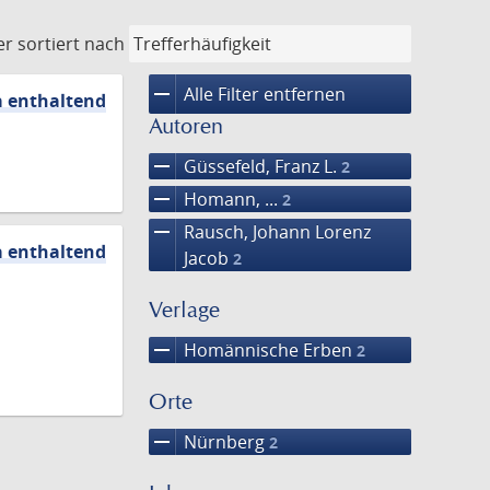
er
sortiert nach
remove
Alle Filter entfernen
a enthaltend
Autoren
remove
Güssefeld, Franz L.
2
remove
Homann, ...
2
remove
Rausch, Johann Lorenz
a enthaltend
Jacob
2
Verlage
remove
Homännische Erben
2
Orte
remove
Nürnberg
2