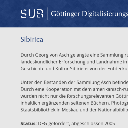
Göttinger Digitalisierun
Sibirica
Durch Georg von Asch gelangte eine Sammlung rus
landeskundlicher Erforschung und Landnahme in Ru
Geschichte und Kultur Sibiriens von der Entdecku
Unter den Beständen der Sammlung Asch befinden 
Durch eine Kooperation mit dem amerikanisch-russ
wurden nicht nur die forschungsrelevanten Götti
inhaltlich ergänzenden seltenen Büchern, Photog
Staatsbibliothek in Moskau und der Nationalbibli
Status:
DFG-gefördert, abgeschlossen 2005