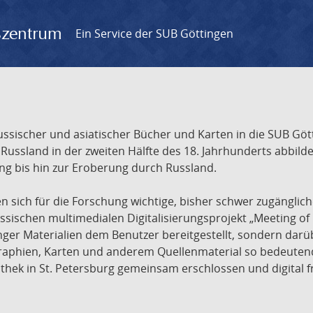
gszentrum
Ein Service der SUB Göttingen
sischer und asiatischer Bücher und Karten in die SUB Gött
ssland in der zweiten Hälfte des 18. Jahrhunderts abbilde
ng bis hin zur Eroberung durch Russland.
sich für die Forschung wichtige, bisher schwer zugänglic
ischen multimedialen Digitalisierungsprojekt „Meeting of 
nger Materialien dem Benutzer bereitgestellt, sondern dar
raphien, Karten und anderem Quellenmaterial so bedeutende
othek in St. Petersburg gemeinsam erschlossen und digital 