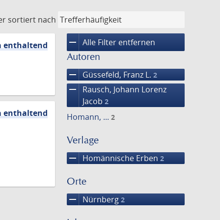
er
sortiert nach
remove
Alle Filter entfernen
a enthaltend
Autoren
remove
Güssefeld, Franz L.
2
remove
Rausch, Johann Lorenz
Jacob
2
a enthaltend
Homann, ...
2
Verlage
remove
Homännische Erben
2
Orte
remove
Nürnberg
2