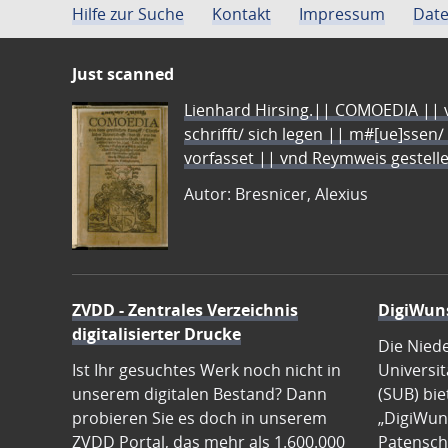
Hilfe zur Suche
Kontakt
Impressum
Date
Just scanned
Lienhard Hirsing.|| COMOEDIA || vo
schrifft/ sich legen || m#[ue]ssen/
vorfasset || vnd Reymweis gestel
Autor: Bresnicer, Alexius
ZVDD - Zentrales Verzeichnis
DigiWun
digitalisierter Drucke
Die Nied
Ist Ihr gesuchtes Werk noch nicht in
Universit
unserem digitalen Bestand? Dann
(SUB) bie
probieren Sie es doch in unserem
„DigiWun
ZVDD Portal, das mehr als 1.600.000
Patenscha