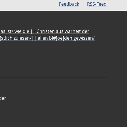
Feedback
RSS-Feed
s ist/ wie die || Christen aus warheit der
e]stlich zulesen/|| allen bl#[oe]den gewissen/
der