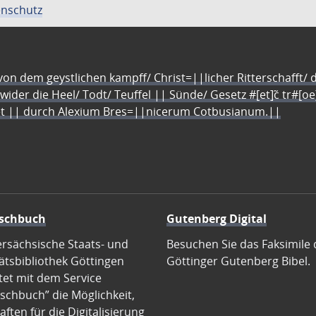
nschutz
n dem geystlichen kampff/ Christ=||licher Ritterschafft/ da
 wider die Heel/ Todt/ Teuffel || Sünde/ Gesetz #[et]c̃ tr#[o
let || durch Alexium Bres=||nicerum Cotbusianum.||
schbuch
Gutenberg Digital
ersächsische Staats- und
Besuchen Sie das Faksimile 
ätsbibliothek Göttingen
Göttinger Gutenberg Bibel.
tet mit dem Service
schbuch” die Möglichkeit,
ften für die Digitalisierung