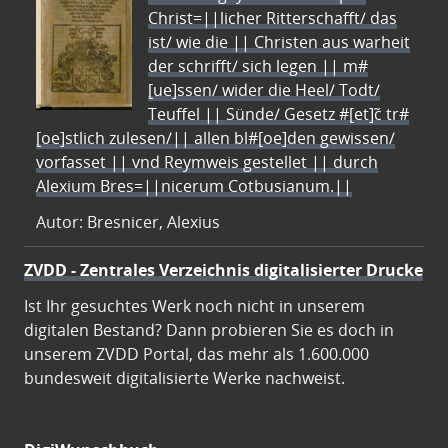
Christ=||licher Ritterschafft/ das
ist/ wie die || Christen aus warheit
der schrifft/ sich legen || m#
[ue]ssen/ wider die Heel/ Todt/
Teuffel || Sünde/ Gesetz #[et]c̃ tr#
[oe]stlich zulesen/|| allen bl#[oe]den gewissen/
vorfasset || vnd Reymweis gestellet || durch
Alexium Bres=||nicerum Cotbusianum.||
Autor: Bresnicer, Alexius
ZVDD - Zentrales Verzeichnis digitalisierter Drucke
Ist Ihr gesuchtes Werk noch nicht in unserem
digitalen Bestand? Dann probieren Sie es doch in
unserem ZVDD Portal, das mehr als 1.600.000
bundesweit digitalisierte Werke nachweist.