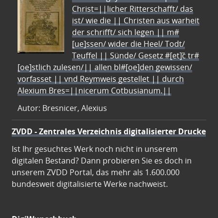
Christ=||licher Ritterschafft/ das
ist/ wie die || Christen aus warheit
der schrifft/ sich legen || m#
[ue]ssen/ wider die Heel/ Todt/
Teuffel || Sünde/ Gesetz #[et]c̃ tr#
[oe]stlich zulesen/|| allen bl#[oe]den gewissen/
vorfasset || vnd Reymweis gestellet || durch
Alexium Bres=||nicerum Cotbusianum.||
Autor: Bresnicer, Alexius
ZVDD - Zentrales Verzeichnis digitalisierter Drucke
Ist Ihr gesuchtes Werk noch nicht in unserem
digitalen Bestand? Dann probieren Sie es doch in
unserem ZVDD Portal, das mehr als 1.600.000
bundesweit digitalisierte Werke nachweist.