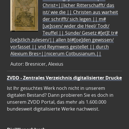
Christ=||licher Ritterschafft/ das
ist/ wie die || Christen aus warheit
der schrifft/ sich legen || m#
[ue]ssen/ wider die Heel/ Todt/
Teuffel || Sünde/ Gesetz #[et]c̃ tr#
[oe]stlich zulesen/|| allen bl#[oe]den gewissen/
vorfasset || vnd Reymweis gestellet || durch
Alexium Bres=||nicerum Cotbusianum.||
Autor: Bresnicer, Alexius
ZVDD - Zentrales Verzeichnis digitalisierter Drucke
Ist Ihr gesuchtes Werk noch nicht in unserem
digitalen Bestand? Dann probieren Sie es doch in
unserem ZVDD Portal, das mehr als 1.600.000
bundesweit digitalisierte Werke nachweist.