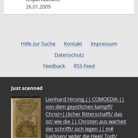
26.01.2009
Hilfe zur Suche
Kontakt
Impressum
Datenschutz
Feedback
RSS-Feed
Just scanned
Lienhard Hirsing.|| COMOEDIA ||
von dem geystlichen kampff/
Christ=||licher Ritterschafft/ das
ist/ wie die || Christen aus warheit
der schrifft/ sich legen || m#
[ue]ssen/ wider die Heel/ Todt/