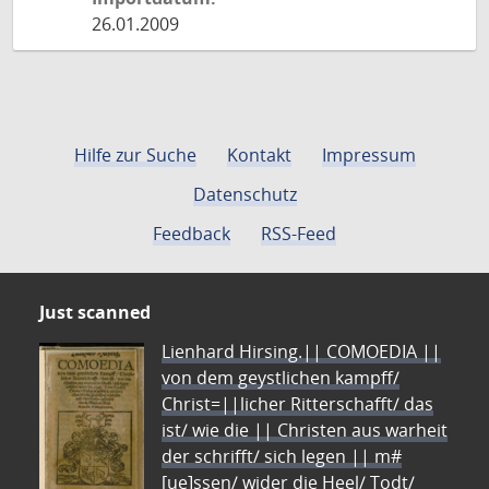
26.01.2009
Hilfe zur Suche
Kontakt
Impressum
Datenschutz
Feedback
RSS-Feed
Just scanned
Lienhard Hirsing.|| COMOEDIA ||
von dem geystlichen kampff/
Christ=||licher Ritterschafft/ das
ist/ wie die || Christen aus warheit
der schrifft/ sich legen || m#
[ue]ssen/ wider die Heel/ Todt/