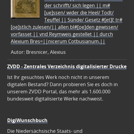
der schrifft/ sich legen || m#
[ue]ssen/ wider die Heel/ Todt/
Teuffel || Sünde/ Gesetz #[et]c̃ tr#
[oe]stlich zulesen/|| allen bl#[oe]den gewissen/
vorfasset || vnd Reymweis gestellet || durch
Alexium Bres=||nicerum Cotbusianum.||
Autor: Bresnicer, Alexius
ZVDD - Zentrales Verzeichnis digitalisierter Drucke
Ist Ihr gesuchtes Werk noch nicht in unserem
digitalen Bestand? Dann probieren Sie es doch in
unserem ZVDD Portal, das mehr als 1.600.000
bundesweit digitalisierte Werke nachweist.
DigiWunschbuch
Die Niedersächsische Staats- und