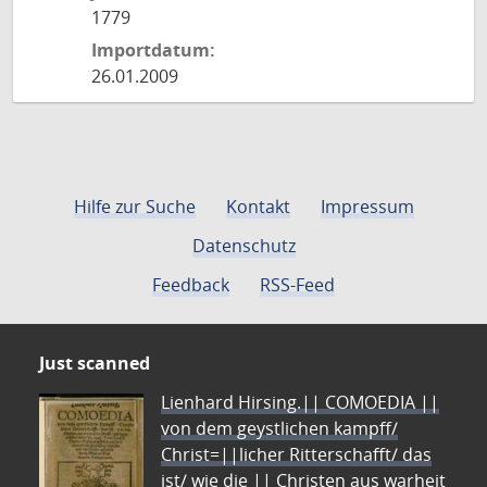
1779
Importdatum:
26.01.2009
Hilfe zur Suche
Kontakt
Impressum
Datenschutz
Feedback
RSS-Feed
Just scanned
Lienhard Hirsing.|| COMOEDIA ||
von dem geystlichen kampff/
Christ=||licher Ritterschafft/ das
ist/ wie die || Christen aus warheit